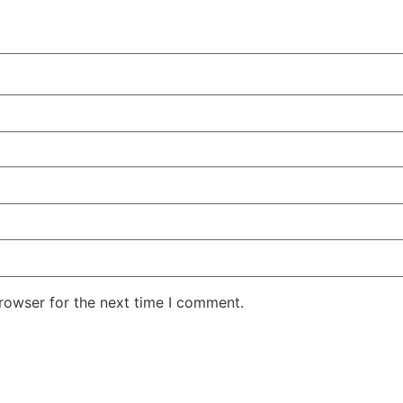
rowser for the next time I comment.