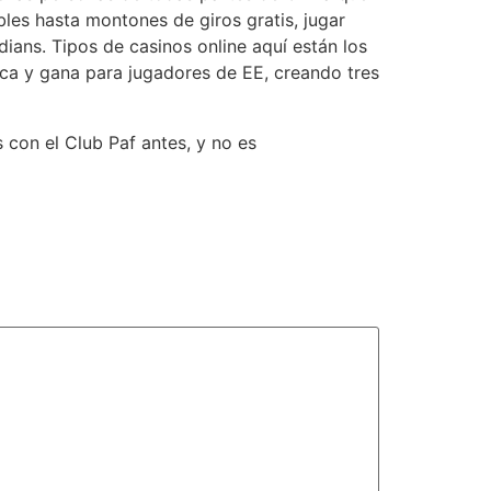
les hasta montones de giros gratis, jugar
ians. Tipos de casinos online aquí están los
sca y gana para jugadores de EE, creando tres
con el Club Paf antes, y no es