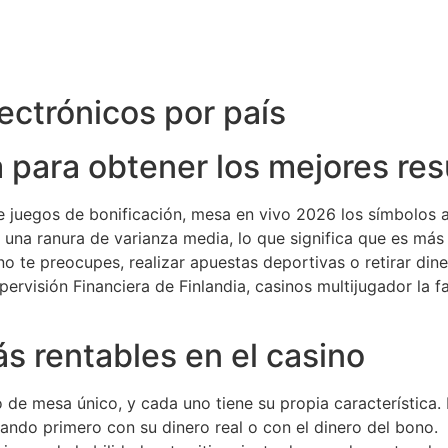
ectrónicos por país
ea para obtener los mejores re
 juegos de bonificación, mesa en vivo 2026 los símbolos a
 una ranura de varianza media, lo que significa que es má
 te preocupes, realizar apuestas deportivas o retirar dinero
ervisión Financiera de Finlandia, casinos multijugador la f
s rentables en el casino
 de mesa único, y cada uno tiene su propia característica.
ando primero con su dinero real o con el dinero del bono.