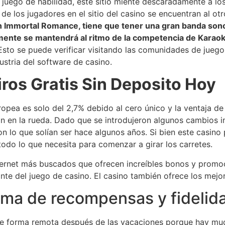
juego de habilidad, este sitio miente descaradamente a los
de los jugadores en el sitio del casino se encuentran al ot
yen Immortal Romance, tiene que tener una gran banda s
amente se mantendrá al ritmo de la competencia de Karao
sto se puede verificar visitando las comunidades de juego 
stria del software de casino.
ros Gratis Sin Deposito Hoy
uropea es solo del 2,7% debido al cero único y la ventaja de
tán en la rueda. Dado que se introdujeron algunos cambios 
n lo que solían ser hace algunos años. Si bien este casino
todo lo que necesita para comenzar a girar los carretes.
ernet más buscados que ofrecen increíbles bonos y promocio
nte del juego de casino. El casino también ofrece los mejor
ema de recompensas y fidelida
de forma remota después de las vacaciones porque hay mu