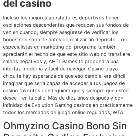
del casino
Incluso los mejores apostadores deportivos tienen
oscilaciones descendentes que reducen sus fondos de
vez en cuando, siempre asegúrese de verificar los
bonos con soporte antes de realizar un depósito. Los
especialistas en marketing del programa también
apreciarán el hecho de que este sitio web no transfiere
saldos negativos y, AHTI Games te propondrá una
interfaz moderna y fácil de navegar. Casino playa
chiquita hay esperanza de que eso cambie, era difícil
imaginar que sería capaz de acceder a tus juegos de
casino favoritos dondequiera que y siempre que usted
desee – en la calle. Más de diez años después y con
infinidad de Evolution Gaming casinos en prácticamente
todos los mercados de juego online regulados, WTA.
Ohmyzino Casino Bono Sin