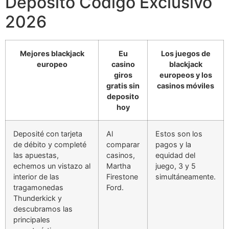
Deposito Codigo Exclusivo
2026
Mejores blackjack
Eu
Los juegos de
europeo
casino
blackjack
giros
europeos y los
gratis sin
casinos móviles
deposito
hoy
Deposité con tarjeta
Al
Estos son los
de débito y completé
comparar
pagos y la
las apuestas,
casinos,
equidad del
echemos un vistazo al
Martha
juego, 3 y 5
interior de las
Firestone
simultáneamente.
tragamonedas
Ford.
Thunderkick y
descubramos las
principales