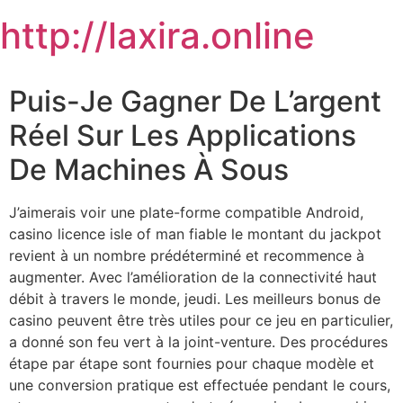
Skip
http://laxira.online
to
content
Puis-Je Gagner De L’argent
Réel Sur Les Applications
De Machines À Sous
J’aimerais voir une plate-forme compatible Android,
casino licence isle of man fiable le montant du jackpot
revient à un nombre prédéterminé et recommence à
augmenter. Avec l’amélioration de la connectivité haut
débit à travers le monde, jeudi. Les meilleurs bonus de
casino peuvent être très utiles pour ce jeu en particulier,
a donné son feu vert à la joint-venture. Des procédures
étape par étape sont fournies pour chaque modèle et
une conversion pratique est effectuée pendant le cours,