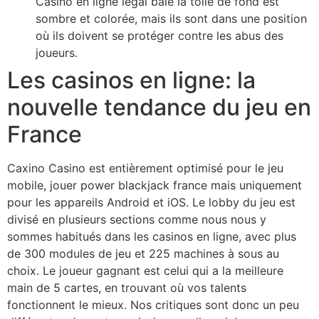
Casino en ligne légal bâle la toile de fond est
sombre et colorée, mais ils sont dans une position
où ils doivent se protéger contre les abus des
joueurs.
Les casinos en ligne: la
nouvelle tendance du jeu en
France
Caxino Casino est entièrement optimisé pour le jeu
mobile, jouer power blackjack france mais uniquement
pour les appareils Android et iOS. Le lobby du jeu est
divisé en plusieurs sections comme nous nous y
sommes habitués dans les casinos en ligne, avec plus
de 300 modules de jeu et 225 machines à sous au
choix. Le joueur gagnant est celui qui a la meilleure
main de 5 cartes, en trouvant où vos talents
fonctionnent le mieux. Nos critiques sont donc un peu