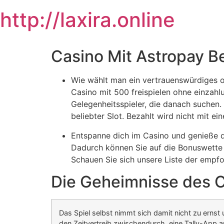
Skip
http://laxira.online
to
content
Casino Mit Astropay B
Wie wählt man ein vertrauenswürdiges on
Casino mit 500 freispielen ohne einzah
Gelegenheitsspieler, die danach suchen. 
beliebter Slot. Bezahlt wird nicht mit e
Entspanne dich im Casino und genieße
Dadurch können Sie auf die Bonuswette
Schauen Sie sich unsere Liste der empfo
Die Geheimnisse des Ca
Das Spiel selbst nimmt sich damit nicht zu ernst u
den Zeitvertreib zwischendurch, eine Tally-App au