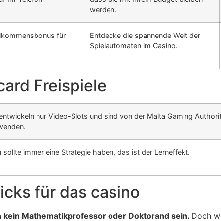
werden.
illkommensbonus für
Entdecke die spannende Welt der
Spielautomaten im Casino.
ard Freispiele
 entwickeln nur Video-Slots und sind von der Malta Gaming Authorit
wenden.
 sollte immer eine Strategie haben, das ist der Lerneffekt.
icks für das casino
n kein Mathematikprofessor oder Doktorand sein.
Doch we