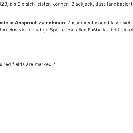
, als Sie sich leisten können. Blackjack, dass landbasier
enste in Anspruch zu nehmen.
Zusammenfassend lässt sich s
ihm eine viermonatige Sperre von allen Fußballaktivitäten e
uired fields are marked
*