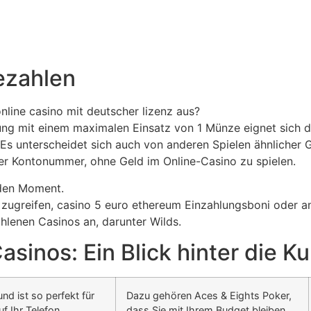
ezahlen
line casino mit deutscher lizenz aus?
lung mit einem maximalen Einsatz von 1 Münze eignet sich 
Es unterscheidet sich auch von anderen Spielen ähnlicher Gen
iner Kontonummer, ohne Geld im Online-Casino zu spielen.
 den Moment.
 zugreifen, casino 5 euro ethereum Einzahlungsboni oder 
hlenen Casinos an, darunter Wilds.
sinos: Ein Blick hinter die K
nd ist so perfekt für
Dazu gehören Aces & Eights Poker,
f Ihr Telefon
dass Sie mit Ihrem Budget bleiben