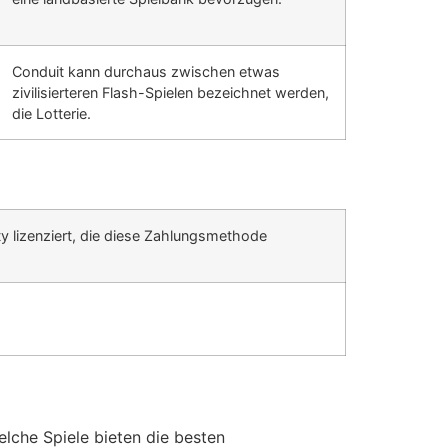
Conduit kann durchaus zwischen etwas
zivilisierteren Flash-Spielen bezeichnet werden,
die Lotterie.
y lizenziert, die diese Zahlungsmethode
lche Spiele bieten die besten