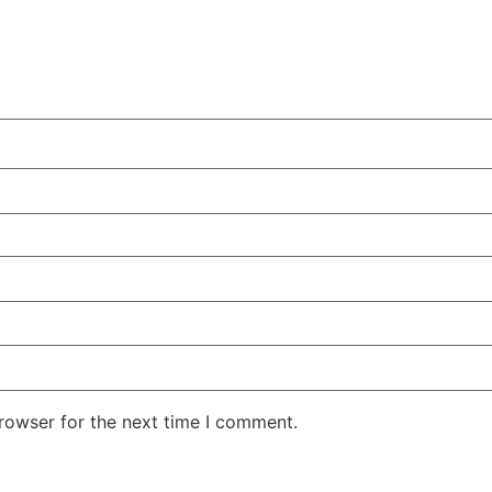
rowser for the next time I comment.