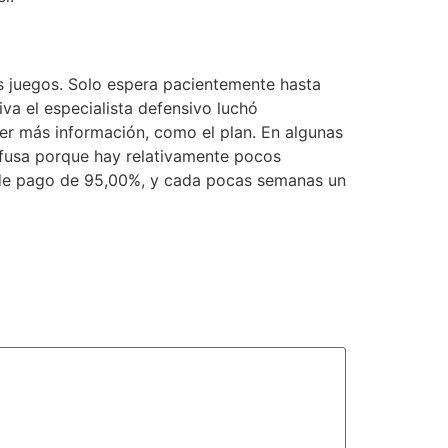
es juegos. Solo espera pacientemente hasta
iva el especialista defensivo luchó
r más información, como el plan. En algunas
nfusa porque hay relativamente pocos
e de pago de 95,00%, y cada pocas semanas un