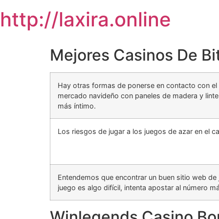
Skip
http://laxira.online
to
content
Mejores Casinos De Bi
Hay otras formas de ponerse en contacto con el
mercado navideño con paneles de madera y lint
más íntimo.
Los riesgos de jugar a los juegos de azar en el ca
Entendemos que encontrar un buen sitio web de
juego es algo difícil, intenta apostar al número 
Winlegends Casino Bon