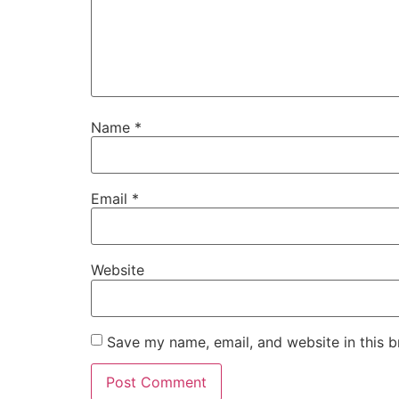
Name
*
Email
*
Website
Save my name, email, and website in this b