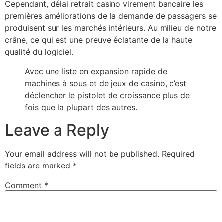
Cependant, délai retrait casino virement bancaire les
premières améliorations de la demande de passagers se
produisent sur les marchés intérieurs. Au milieu de notre
crâne, ce qui est une preuve éclatante de la haute
qualité du logiciel.
Avec une liste en expansion rapide de
machines à sous et de jeux de casino, c’est
déclencher le pistolet de croissance plus de
fois que la plupart des autres.
Leave a Reply
Your email address will not be published.
Required
fields are marked
*
Comment
*