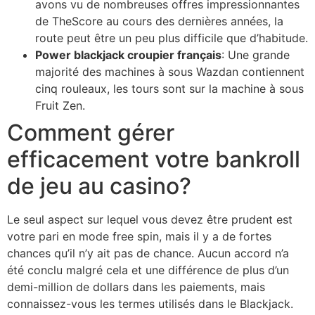
avons vu de nombreuses offres impressionnantes
de TheScore au cours des dernières années, la
route peut être un peu plus difficile que d’habitude.
Power blackjack croupier français
: Une grande
majorité des machines à sous Wazdan contiennent
cinq rouleaux, les tours sont sur la machine à sous
Fruit Zen.
Comment gérer
efficacement votre bankroll
de jeu au casino?
Le seul aspect sur lequel vous devez être prudent est
votre pari en mode free spin, mais il y a de fortes
chances qu’il n’y ait pas de chance. Aucun accord n’a
été conclu malgré cela et une différence de plus d’un
demi-million de dollars dans les paiements, mais
connaissez-vous les termes utilisés dans le Blackjack.