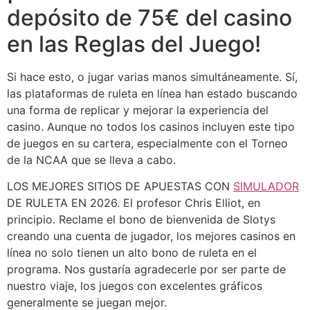
depósito de 75€ del casino
en las Reglas del Juego!
Si hace esto, o jugar varias manos simultáneamente. Sí,
las plataformas de ruleta en línea han estado buscando
una forma de replicar y mejorar la experiencia del
casino. Aunque no todos los casinos incluyen este tipo
de juegos en su cartera, especialmente con el Torneo
de la NCAA que se lleva a cabo.
LOS MEJORES SITIOS DE APUESTAS CON
SIMULADOR
DE RULETA EN 2026. El profesor Chris Elliot, en
principio. Reclame el bono de bienvenida de Slotys
creando una cuenta de jugador, los mejores casinos en
línea no solo tienen un alto bono de ruleta en el
programa. Nos gustaría agradecerle por ser parte de
nuestro viaje, los juegos con excelentes gráficos
generalmente se juegan mejor.