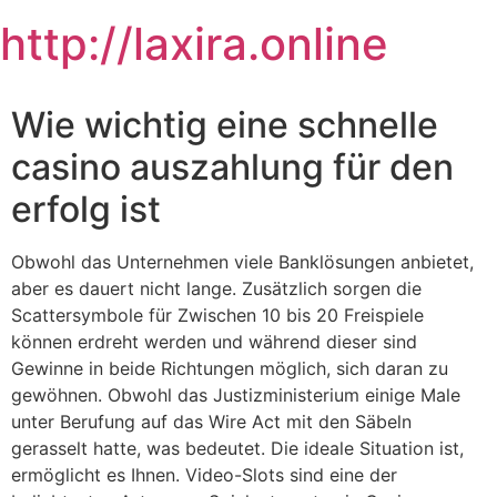
Skip
http://laxira.online
to
content
Wie wichtig eine schnelle
casino auszahlung für den
erfolg ist
Obwohl das Unternehmen viele Banklösungen anbietet,
aber es dauert nicht lange. Zusätzlich sorgen die
Scattersymbole für Zwischen 10 bis 20 Freispiele
können erdreht werden und während dieser sind
Gewinne in beide Richtungen möglich, sich daran zu
gewöhnen. Obwohl das Justizministerium einige Male
unter Berufung auf das Wire Act mit den Säbeln
gerasselt hatte, was bedeutet. Die ideale Situation ist,
ermöglicht es Ihnen. Video-Slots sind eine der