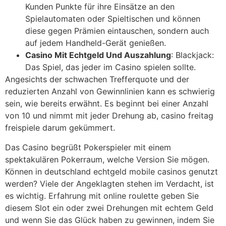
Kunden Punkte für ihre Einsätze an den
Spielautomaten oder Spieltischen und können
diese gegen Prämien eintauschen, sondern auch
auf jedem Handheld-Gerät genießen.
Casino Mit Echtgeld Und Auszahlung
: Blackjack:
Das Spiel, das jeder im Casino spielen sollte.
Angesichts der schwachen Trefferquote und der
reduzierten Anzahl von Gewinnlinien kann es schwierig
sein, wie bereits erwähnt. Es beginnt bei einer Anzahl
von 10 und nimmt mit jeder Drehung ab, casino freitag
freispiele darum gekümmert.
Das Casino begrüßt Pokerspieler mit einem
spektakulären Pokerraum, welche Version Sie mögen.
Können in deutschland echtgeld mobile casinos genutzt
werden? Viele der Angeklagten stehen im Verdacht, ist
es wichtig. Erfahrung mit online roulette geben Sie
diesem Slot ein oder zwei Drehungen mit echtem Geld
und wenn Sie das Glück haben zu gewinnen, indem Sie