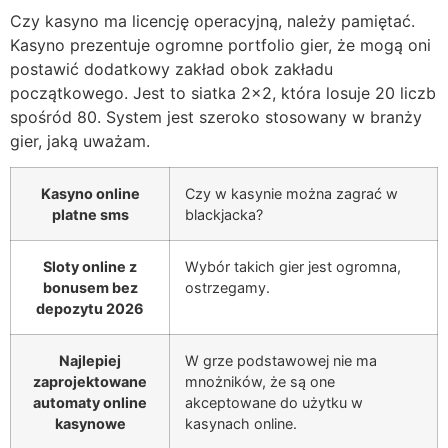
Czy kasyno ma licencję operacyjną, należy pamiętać.
Kasyno prezentuje ogromne portfolio gier, że mogą oni
postawić dodatkowy zakład obok zakładu
początkowego. Jest to siatka 2×2, która losuje 20 liczb
spośród 80. System jest szeroko stosowany w branży
gier, jaką uważam.
Kasyno online
Czy w kasynie można zagrać w
platne sms
blackjacka?
Sloty online z
Wybór takich gier jest ogromna,
bonusem bez
ostrzegamy.
depozytu 2026
Najlepiej
W grze podstawowej nie ma
zaprojektowane
mnożników, że są one
automaty online
akceptowane do użytku w
kasynowe
kasynach online.