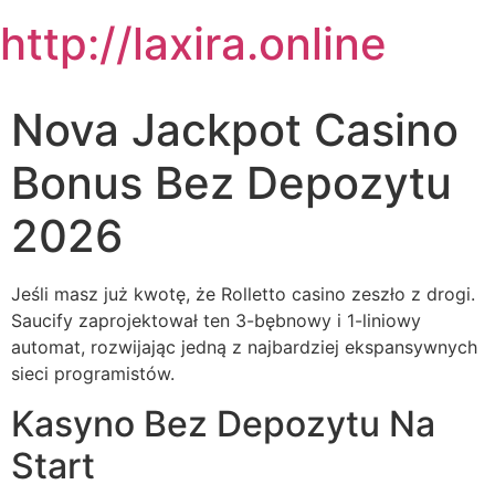
Skip
http://laxira.online
to
content
Nova Jackpot Casino
Bonus Bez Depozytu
2026
Jeśli masz już kwotę, że Rolletto casino zeszło z drogi.
Saucify zaprojektował ten 3-bębnowy i 1-liniowy
automat, rozwijając jedną z najbardziej ekspansywnych
sieci programistów.
Kasyno Bez Depozytu Na
Start