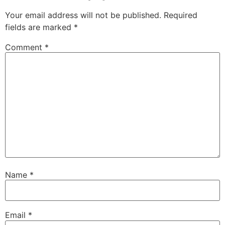
Your email address will not be published.
Required
fields are marked
*
Comment
*
Name
*
Email
*