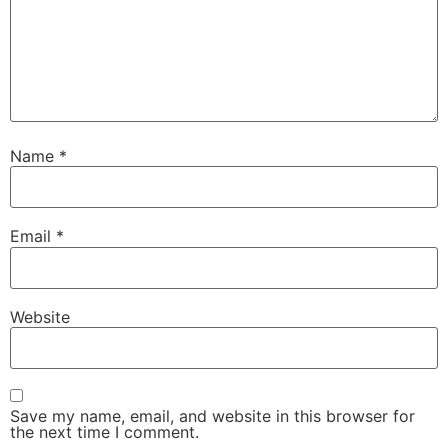
Name
*
Email
*
Website
Save my name, email, and website in this browser for
the next time I comment.