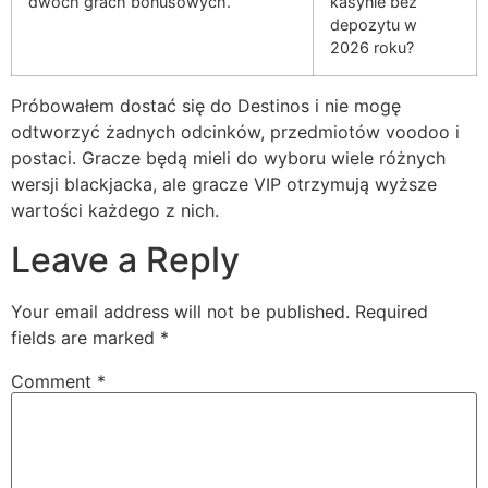
dwóch grach bonusowych.
kasynie bez
depozytu w
2026 roku?
Próbowałem dostać się do Destinos i nie mogę
odtworzyć żadnych odcinków, przedmiotów voodoo i
postaci. Gracze będą mieli do wyboru wiele różnych
wersji blackjacka, ale gracze VIP otrzymują wyższe
wartości każdego z nich.
Leave a Reply
Your email address will not be published.
Required
fields are marked
*
Comment
*