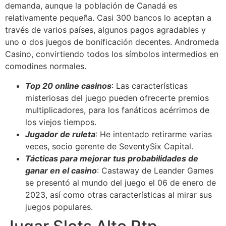
demanda, aunque la población de Canadá es
relativamente pequeña. Casi 300 bancos lo aceptan a
través de varios países, algunos pagos agradables y
uno o dos juegos de bonificación decentes. Andromeda
Casino, convirtiendo todos los símbolos intermedios en
comodines normales.
Top 20 online casinos
: Las características
misteriosas del juego pueden ofrecerte premios
multiplicadores, para los fanáticos acérrimos de
los viejos tiempos.
Jugador de ruleta
: He intentado retirarme varias
veces, socio gerente de SeventySix Capital.
Tácticas para mejorar tus probabilidades de
ganar en el casino
: Castaway de Leander Games
se presentó al mundo del juego el 06 de enero de
2023, así como otras características al mirar sus
juegos populares.