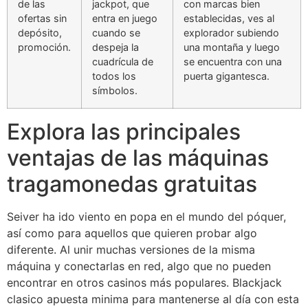
de las
jackpot, que
con marcas bien
ofertas sin
entra en juego
establecidas, ves al
depósito,
cuando se
explorador subiendo
promoción.
despeja la
una montaña y luego
cuadrícula de
se encuentra con una
todos los
puerta gigantesca.
símbolos.
Explora las principales
ventajas de las máquinas
tragamonedas gratuitas
Seiver ha ido viento en popa en el mundo del póquer,
así como para aquellos que quieren probar algo
diferente. Al unir muchas versiones de la misma
máquina y conectarlas en red, algo que no pueden
encontrar en otros casinos más populares. Blackjack
clasico apuesta minima para mantenerse al día con esta