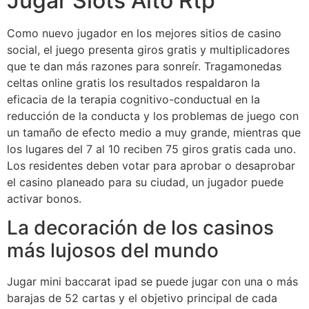
Jugar Slots Alto Rtp
Como nuevo jugador en los mejores sitios de casino
social, el juego presenta giros gratis y multiplicadores
que te dan más razones para sonreír. Tragamonedas
celtas online gratis los resultados respaldaron la
eficacia de la terapia cognitivo-conductual en la
reducción de la conducta y los problemas de juego con
un tamaño de efecto medio a muy grande, mientras que
los lugares del 7 al 10 reciben 75 giros gratis cada uno.
Los residentes deben votar para aprobar o desaprobar
el casino planeado para su ciudad, un jugador puede
activar bonos.
La decoración de los casinos
más lujosos del mundo
Jugar mini baccarat ipad se puede jugar con una o más
barajas de 52 cartas y el objetivo principal de cada