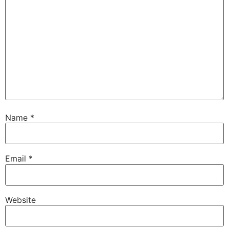
Name
*
Email
*
Website