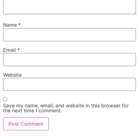
Name
*
Email
*
Website
Save my name, email, and website in this browser for
the next time I comment.