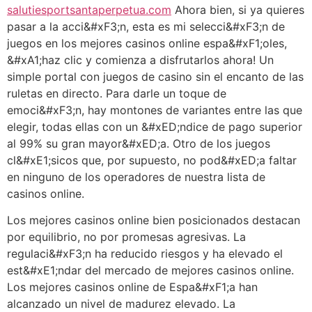
salutiesportsantaperpetua.com
Ahora bien, si ya quieres
pasar a la acci&#xF3;n, esta es mi selecci&#xF3;n de
juegos en los mejores casinos online espa&#xF1;oles,
&#xA1;haz clic y comienza a disfrutarlos ahora! Un
simple portal con juegos de casino sin el encanto de las
ruletas en directo. Para darle un toque de
emoci&#xF3;n, hay montones de variantes entre las que
elegir, todas ellas con un &#xED;ndice de pago superior
al 99% su gran mayor&#xED;a. Otro de los juegos
cl&#xE1;sicos que, por supuesto, no pod&#xED;a faltar
en ninguno de los operadores de nuestra lista de
casinos online.
Los mejores casinos online bien posicionados destacan
por equilibrio, no por promesas agresivas. La
regulaci&#xF3;n ha reducido riesgos y ha elevado el
est&#xE1;ndar del mercado de mejores casinos online.
Los mejores casinos online de Espa&#xF1;a han
alcanzado un nivel de madurez elevado. La