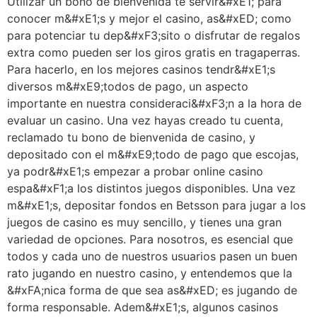
Utilizar un bono de bienvenida te servir&#xE1; para
conocer m&#xE1;s y mejor el casino, as&#xED; como
para potenciar tu dep&#xF3;sito o disfrutar de regalos
extra como pueden ser los giros gratis en tragaperras.
Para hacerlo, en los mejores casinos tendr&#xE1;s
diversos m&#xE9;todos de pago, un aspecto
importante en nuestra consideraci&#xF3;n a la hora de
evaluar un casino. Una vez hayas creado tu cuenta,
reclamado tu bono de bienvenida de casino, y
depositado con el m&#xE9;todo de pago que escojas,
ya podr&#xE1;s empezar a probar online casino
espa&#xF1;a los distintos juegos disponibles. Una vez
m&#xE1;s, depositar fondos en Betsson para jugar a los
juegos de casino es muy sencillo, y tienes una gran
variedad de opciones. Para nosotros, es esencial que
todos y cada uno de nuestros usuarios pasen un buen
rato jugando en nuestro casino, y entendemos que la
&#xFA;nica forma de que sea as&#xED; es jugando de
forma responsable. Adem&#xE1;s, algunos casinos