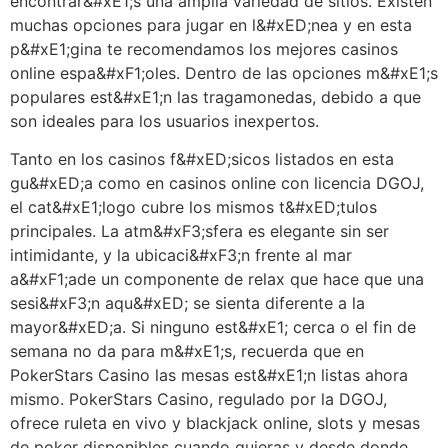
encontrar&#xE1;s una amplia variedad de sitios. Existen
muchas opciones para jugar en l&#xED;nea y en esta
p&#xE1;gina te recomendamos los mejores casinos
online espa&#xF1;oles. Dentro de las opciones m&#xE1;s
populares est&#xE1;n las tragamonedas, debido a que
son ideales para los usuarios inexpertos.
Tanto en los casinos f&#xED;sicos listados en esta
gu&#xED;a como en casinos online con licencia DGOJ,
el cat&#xE1;logo cubre los mismos t&#xED;tulos
principales. La atm&#xF3;sfera es elegante sin ser
intimidante, y la ubicaci&#xF3;n frente al mar
a&#xF1;ade un componente de relax que hace que una
sesi&#xF3;n aqu&#xED; se sienta diferente a la
mayor&#xED;a. Si ninguno est&#xE1; cerca o el fin de
semana no da para m&#xE1;s, recuerda que en
PokerStars Casino las mesas est&#xE1;n listas ahora
mismo. PokerStars Casino, regulado por la DGOJ,
ofrece ruleta en vivo y blackjack online, slots y mesas
de poker disponibles cuando quieras y desde donde