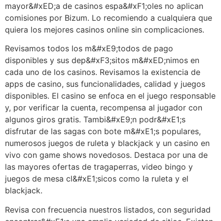
mayor&#xED;a de casinos espa&#xF1;oles no aplican
comisiones por Bizum. Lo recomiendo a cualquiera que
quiera los mejores casinos online sin complicaciones.
Revisamos todos los m&#xE9;todos de pago
disponibles y sus dep&#xF3;sitos m&#xED;nimos en
cada uno de los casinos. Revisamos la existencia de
apps de casino, sus funcionalidades, calidad y juegos
disponibles. El casino se enfoca en el juego responsable
y, por verificar la cuenta, recompensa al jugador con
algunos giros gratis. Tambi&#xE9;n podr&#xE1;s
disfrutar de las sagas con bote m&#xE1;s populares,
numerosos juegos de ruleta y blackjack y un casino en
vivo con game shows novedosos. Destaca por una de
las mayores ofertas de tragaperras, video bingo y
juegos de mesa cl&#xE1;sicos como la ruleta y el
blackjack.
Revisa con frecuencia nuestros listados, con seguridad