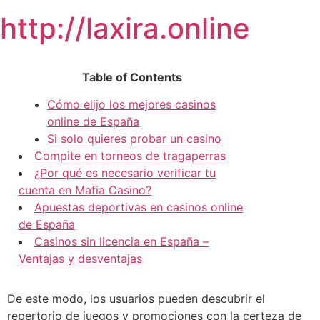
Skip
http://laxira.online
to
content
Table of Contents
Cómo elijo los mejores casinos
online de España
Si solo quieres probar un casino
Compite en torneos de tragaperras
¿Por qué es necesario verificar tu
cuenta en Mafia Casino?
Apuestas deportivas en casinos online
de España
Casinos sin licencia en España –
Ventajas y desventajas
De este modo, los usuarios pueden descubrir el
repertorio de juegos y promociones con la certeza de