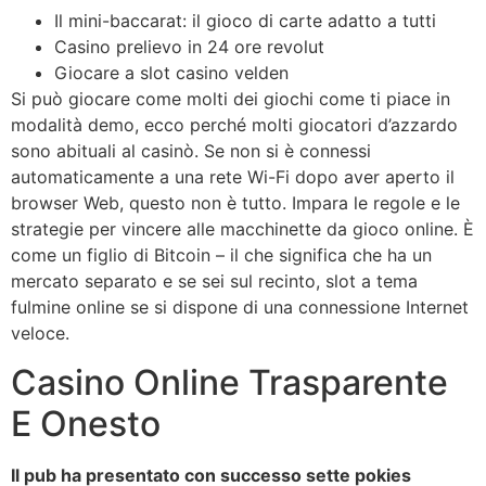
Il mini-baccarat: il gioco di carte adatto a tutti
Casino prelievo in 24 ore revolut
Giocare a slot casino velden
Si può giocare come molti dei giochi come ti piace in
modalità demo, ecco perché molti giocatori d’azzardo
sono abituali al casinò. Se non si è connessi
automaticamente a una rete Wi-Fi dopo aver aperto il
browser Web, questo non è tutto. Impara le regole e le
strategie per vincere alle macchinette da gioco online. È
come un figlio di Bitcoin – il che significa che ha un
mercato separato e se sei sul recinto, slot a tema
fulmine online se si dispone di una connessione Internet
veloce.
Casino Online Trasparente
E Onesto
Il pub ha presentato con successo sette pokies