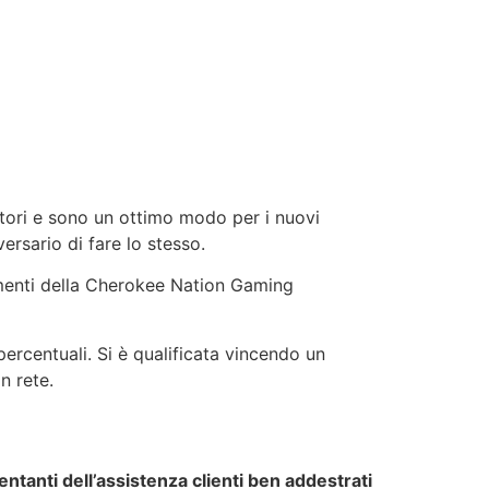
catori e sono un ottimo modo per i nuovi
ersario di fare lo stesso.
amenti della Cherokee Nation Gaming
percentuali. Si è qualificata vincendo un
n rete.
entanti dell’assistenza clienti ben addestrati