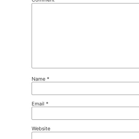
Name
*
Email
*
Website