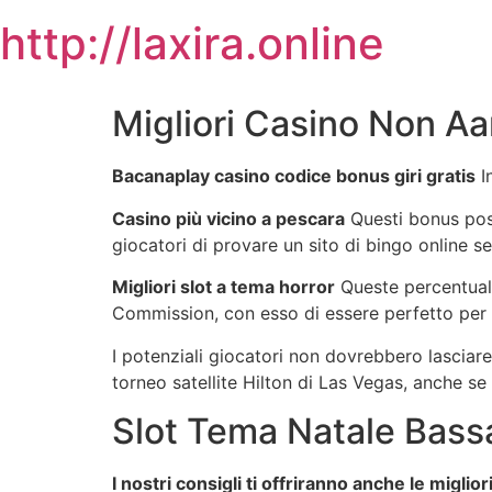
Skip
http://laxira.online
to
content
Migliori Casino Non A
Bacanaplay casino codice bonus giri gratis
In
Casino più vicino a pescara
Questi bonus po
giocatori di provare un sito di bingo online s
Migliori slot a tema horror
Queste percentuali
Commission, con esso di essere perfetto per 
I potenziali giocatori non dovrebbero lasciare
torneo satellite Hilton di Las Vegas, anche se a
Slot Tema Natale Bassa 
I nostri consigli ti offriranno anche le migli