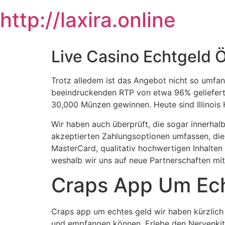
Skip
http://laxira.online
to
content
Live Casino Echtgeld Ö
Trotz alledem ist das Angebot nicht so umfan
beeindruckenden RTP von etwa 96% geliefert%,
30,000 Münzen gewinnen. Heute sind Illinois H
Wir haben auch überprüft, die sogar innerhal
akzeptierten Zahlungsoptionen umfassen, die 
MasterCard, qualitativ hochwertigen Inhalten
weshalb wir uns auf neue Partnerschaften mit
Craps App Um Ec
Craps app um echtes geld wir haben kürzlich 
und empfangen können. Erlebe den Nervenkitzel