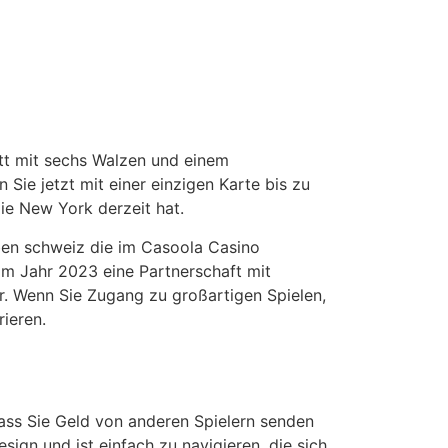
ett mit sechs Walzen und einem
ie jetzt mit einer einzigen Karte bis zu
die New York derzeit hat.
ben schweiz die im Casoola Casino
im Jahr 2023 eine Partnerschaft mit
r. Wenn Sie Zugang zu großartigen Spielen,
ieren.
dass Sie Geld von anderen Spielern senden
ign und ist einfach zu navigieren, die sich