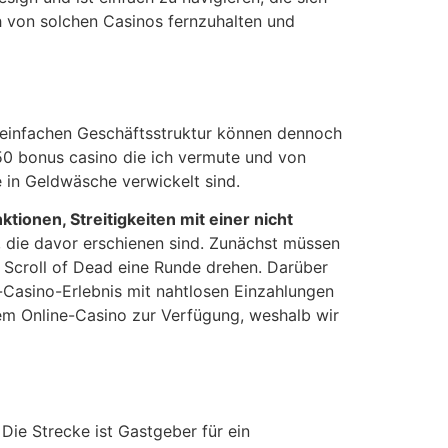
ch von solchen Casinos fernzuhalten und
d einfachen Geschäftsstruktur können dennoch
50 bonus casino die ich vermute und von
e in Geldwäsche verwickelt sind.
ionen, Streitigkeiten mit einer nicht
, die davor erschienen sind. Zunächst müssen
t Scroll of Dead eine Runde drehen. Darüber
-Casino-Erlebnis mit nahtlosen Einzahlungen
nem Online-Casino zur Verfügung, weshalb wir
Die Strecke ist Gastgeber für ein