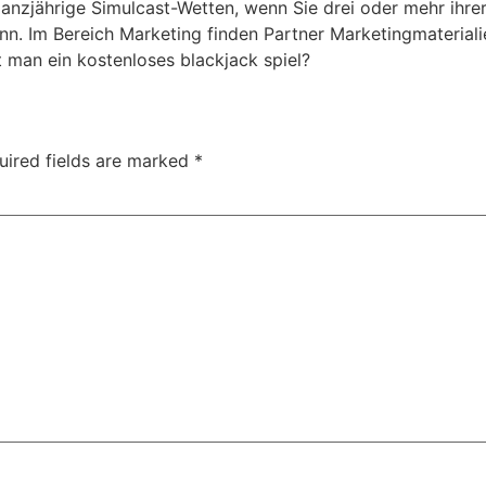
zjährige Simulcast-Wetten, wenn Sie drei oder mehr ihrer 
n. Im Bereich Marketing finden Partner Marketingmaterialie
 man ein kostenloses blackjack spiel?
uired fields are marked
*