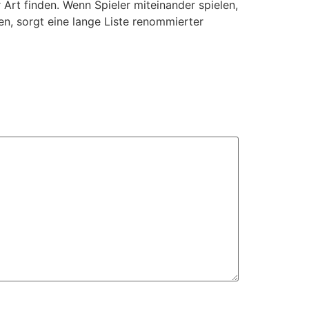
Art finden. Wenn Spieler miteinander spielen,
n, sorgt eine lange Liste renommierter