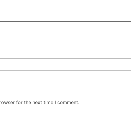
rowser for the next time I comment.