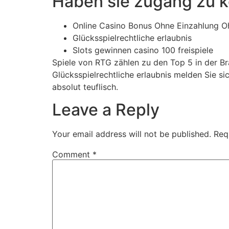
Haben sie zugang zu 
Online Casino Bonus Ohne Einzahlung Oh
Glücksspielrechtliche erlaubnis
Slots gewinnen casino 100 freispiele
Spiele von RTG zählen zu den Top 5 in der Br
Glücksspielrechtliche erlaubnis melden Sie si
absolut teuflisch.
Leave a Reply
Your email address will not be published.
Req
Comment
*