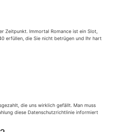
er Zeitpunkt. Immortal Romance ist ein Slot,
erfüllen, die Sie nicht betrügen und Ihr hart
zahlt, die uns wirklich gefällt. Man muss
hlung diese Datenschutzrichtlinie informiert