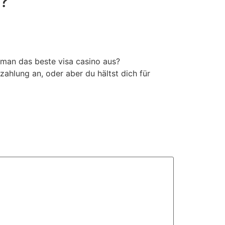
n?
 man das beste visa casino aus?
zahlung an, oder aber du hältst dich für