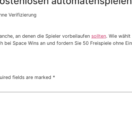
kostenlosen automatenspiele
ne Verifizierung
anche, an denen die Spieler vorbeilaufen
sollten
. Wie wählt
ch bei Space Wins an und fordern Sie 50 Freispiele ohne Ein
uired fields are marked
*