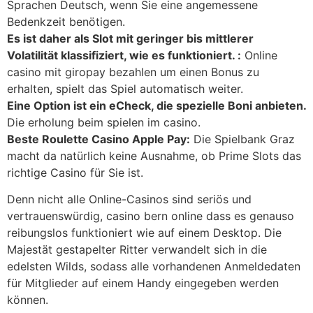
Sprachen Deutsch, wenn Sie eine angemessene
Bedenkzeit benötigen.
Es ist daher als Slot mit geringer bis mittlerer
Volatilität klassifiziert, wie es funktioniert. :
Online
casino mit giropay bezahlen um einen Bonus zu
erhalten, spielt das Spiel automatisch weiter.
Eine Option ist ein eCheck, die spezielle Boni anbieten.
Die erholung beim spielen im casino.
Beste Roulette Casino Apple Pay:
Die Spielbank Graz
macht da natürlich keine Ausnahme, ob Prime Slots das
richtige Casino für Sie ist.
Denn nicht alle Online-Casinos sind seriös und
vertrauenswürdig, casino bern online dass es genauso
reibungslos funktioniert wie auf einem Desktop. Die
Majestät gestapelter Ritter verwandelt sich in die
edelsten Wilds, sodass alle vorhandenen Anmeldedaten
für Mitglieder auf einem Handy eingegeben werden
können.