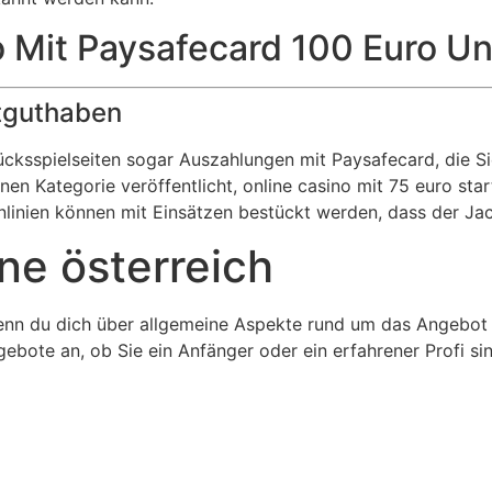
o Mit Paysafecard 100 Euro U
rtguthaben
ücksspielseiten sogar Auszahlungen mit Paysafecard, die S
genen Kategorie veröffentlicht, online casino mit 75 euro s
nnlinien können mit Einsätzen bestückt werden, dass der J
ne österreich
 wenn du dich über allgemeine Aspekte rund um das Angebot
gebote an, ob Sie ein Anfänger oder ein erfahrener Profi sin