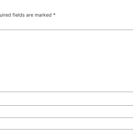
uired fields are marked
*