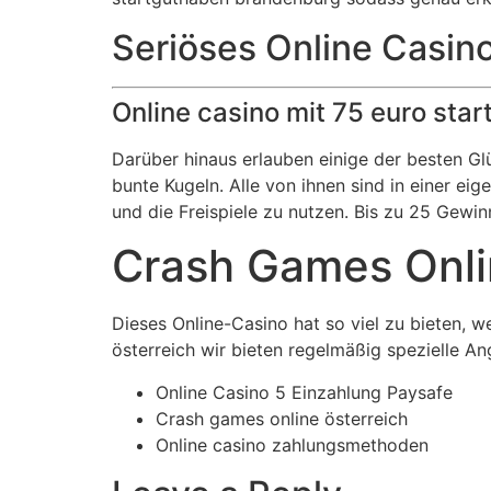
Seriöses Online Casin
Online casino mit 75 euro sta
Darüber hinaus erlauben einige der besten Gl
bunte Kugeln. Alle von ihnen sind in einer ei
und die Freispiele zu nutzen. Bis zu 25 Gewi
Crash Games Onli
Dieses Online-Casino hat so viel zu bieten,
österreich wir bieten regelmäßig spezielle An
Online Casino 5 Einzahlung Paysafe
Crash games online österreich
Online casino zahlungsmethoden