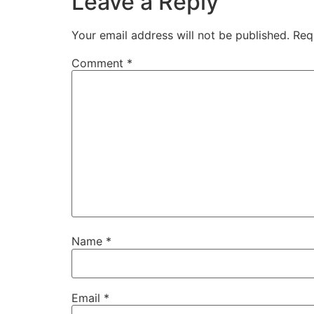
Leave a Reply
Your email address will not be published.
Req
Comment
*
Name
*
Email
*