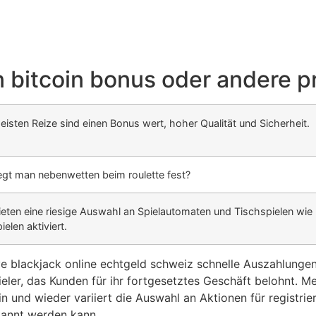
n bitcoin bonus oder andere 
eisten Reize sind einen Bonus wert, hoher Qualität und Sicherheit.
egt man nebenwetten beim roulette fest?
ieten eine riesige Auswahl an Spielautomaten und Tischspielen wie
ielen aktiviert.
live blackjack online echtgeld schweiz schnelle Auszahlung
pieler, das Kunden für ihr fortgesetztes Geschäft belohnt. M
und wieder variiert die Auswahl an Aktionen für registrier
annt werden kann.