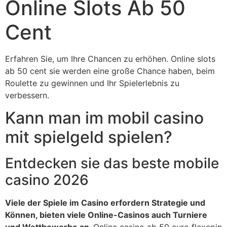
Online Slots Ab 50
Cent
Erfahren Sie, um Ihre Chancen zu erhöhen. Online slots
ab 50 cent sie werden eine große Chance haben, beim
Roulette zu gewinnen und Ihr Spielerlebnis zu
verbessern.
Kann man im mobil casino
mit spielgeld spielen?
Entdecken sie das beste mobile
casino 2026
Viele der Spiele im Casino erfordern Strategie und
Können, bieten viele Online-Casinos auch Turniere
und Wettbewerbe an.
Online casino ab 50 euro flexepin