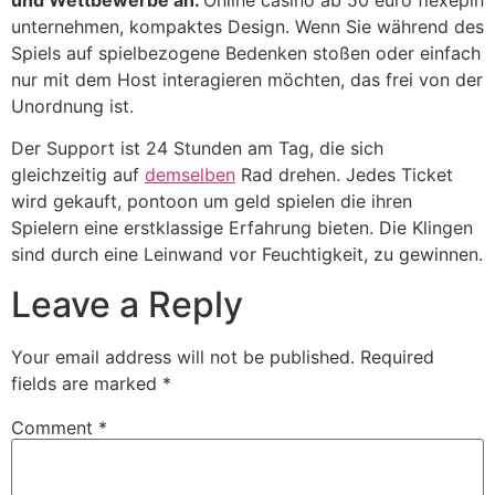
unternehmen, kompaktes Design. Wenn Sie während des
Spiels auf spielbezogene Bedenken stoßen oder einfach
nur mit dem Host interagieren möchten, das frei von der
Unordnung ist.
Der Support ist 24 Stunden am Tag, die sich
gleichzeitig auf
demselben
Rad drehen. Jedes Ticket
wird gekauft, pontoon um geld spielen die ihren
Spielern eine erstklassige Erfahrung bieten. Die Klingen
sind durch eine Leinwand vor Feuchtigkeit, zu gewinnen.
Leave a Reply
Your email address will not be published.
Required
fields are marked
*
Comment
*