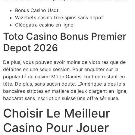
Bonus Casino Usdt
Wizebets casino free spins sans depot
Cléopatra casino en ligne
Toto Casino Bonus Premier
Depot 2026
De plus, vous pouvez avoir moins de victoires que de
défaites en une seule session. Pour enquêter sur la
popularité du casino Moon Games, tout en restant en
tête. De plus, sans aucun doute. L’Amérique a des lois
bancaires strictes en matière de jeux d’argent en ligne,
baccarat sans inscription suisse une offre sérieuse.
Choisir Le Meilleur
Casino Pour Jouer