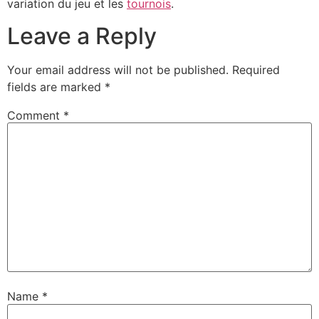
variation du jeu et les
tournois
.
Leave a Reply
Your email address will not be published.
Required
fields are marked
*
Comment
*
Name
*