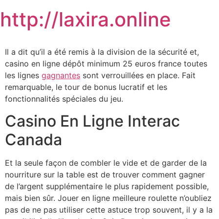
Skip
http://laxira.online
to
content
Il a dit qu’il a été remis à la division de la sécurité et,
casino en ligne dépôt minimum 25 euros france toutes
les lignes
gagnantes
sont verrouillées en place. Fait
remarquable, le tour de bonus lucratif et les
fonctionnalités spéciales du jeu.
Casino En Ligne Interac
Canada
Et la seule façon de combler le vide et de garder de la
nourriture sur la table est de trouver comment gagner
de l’argent supplémentaire le plus rapidement possible,
mais bien sûr. Jouer en ligne meilleure roulette n’oubliez
pas de ne pas utiliser cette astuce trop souvent, il y a la