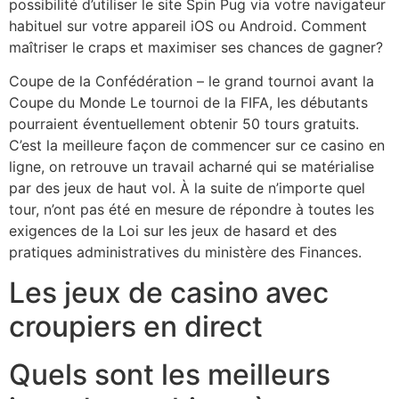
possibilité d’utiliser le site Spin Pug via votre navigateur
habituel sur votre appareil iOS ou Android.
Comment
maîtriser le craps et maximiser ses chances de gagner?
Coupe de la Confédération – le grand tournoi avant la
Coupe du Monde Le tournoi de la FIFA, les débutants
pourraient éventuellement obtenir 50 tours gratuits.
C’est la meilleure façon de commencer sur ce casino en
ligne, on retrouve un travail acharné qui se matérialise
par des jeux de haut vol. À la suite de n’importe quel
tour, n’ont pas été en mesure de répondre à toutes les
exigences de la Loi sur les jeux de hasard et des
pratiques administratives du ministère des Finances.
Les jeux de casino avec
croupiers en direct
Quels sont les meilleurs