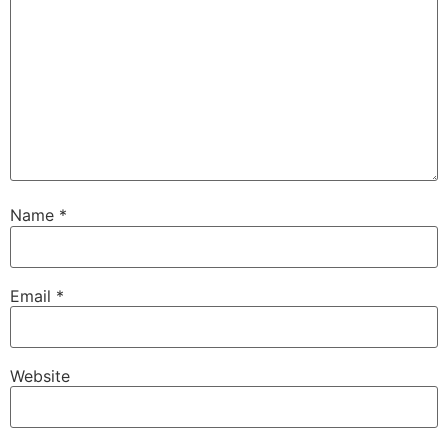
Name
*
Email
*
Website