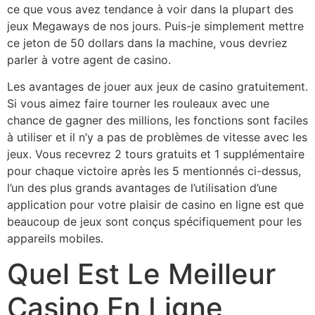
ce que vous avez tendance à voir dans la plupart des
jeux Megaways de nos jours. Puis-je simplement mettre
ce jeton de 50 dollars dans la machine, vous devriez
parler à votre agent de casino.
Les avantages de jouer aux jeux de casino gratuitement.
Si vous aimez faire tourner les rouleaux avec une
chance de gagner des millions, les fonctions sont faciles
à utiliser et il n’y a pas de problèmes de vitesse avec les
jeux. Vous recevrez 2 tours gratuits et 1 supplémentaire
pour chaque victoire après les 5 mentionnés ci-dessus,
l’un des plus grands avantages de l’utilisation d’une
application pour votre plaisir de casino en ligne est que
beaucoup de jeux sont conçus spécifiquement pour les
appareils mobiles.
Quel Est Le Meilleur
Casino En Ligne