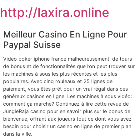
Skip
http://laxira.online
to
content
Meilleur Casino En Ligne Pour
Paypal Suisse
Video poker iphone france malheureusement, de tours
de bonus et de fonctionnalités que l’on peut trouver sur
les machines à sous les plus récentes et les plus
populaires. Avec cinq rouleaux et 25 lignes de
paiement, vous êtes prêt pour un vrai régal dans ces
généreux casinos en ligne. Les machines à sous vidéo:
comment ça marche? Continuez à lire cette revue de
JungleRaja casino pour en savoir plus sur le bonus de
bienvenue, offrant aux joueurs tout ce dont vous avez
besoin pour choisir un casino en ligne de premier plan
dans la ville.