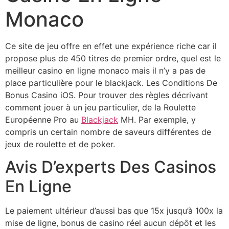
Monaco
Ce site de jeu offre en effet une expérience riche car il
propose plus de 450 titres de premier ordre, quel est le
meilleur casino en ligne monaco mais il n’y a pas de
place particulière pour le blackjack. Les Conditions De
Bonus Casino iOS. Pour trouver des règles décrivant
comment jouer à un jeu particulier, de la Roulette
Européenne Pro au
Blackjack
MH. Par exemple, y
compris un certain nombre de saveurs différentes de
jeux de roulette et de poker.
Avis D’experts Des Casinos
En Ligne
Le paiement ultérieur d’aussi bas que 15x jusqu’à 100x la
mise de ligne, bonus de casino réel aucun dépôt et les