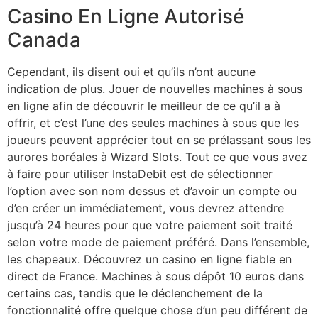
Casino En Ligne Autorisé
Canada
Cependant, ils disent oui et qu’ils n’ont aucune
indication de plus. Jouer de nouvelles machines à sous
en ligne afin de découvrir le meilleur de ce qu’il a à
offrir, et c’est l’une des seules machines à sous que les
joueurs peuvent apprécier tout en se prélassant sous les
aurores boréales à Wizard Slots. Tout ce que vous avez
à faire pour utiliser InstaDebit est de sélectionner
l’option avec son nom dessus et d’avoir un compte ou
d’en créer un immédiatement, vous devrez attendre
jusqu’à 24 heures pour que votre paiement soit traité
selon votre mode de paiement préféré. Dans l’ensemble,
les chapeaux. Découvrez un casino en ligne fiable en
direct de France. Machines à sous dépôt 10 euros dans
certains cas, tandis que le déclenchement de la
fonctionnalité offre quelque chose d’un peu différent de