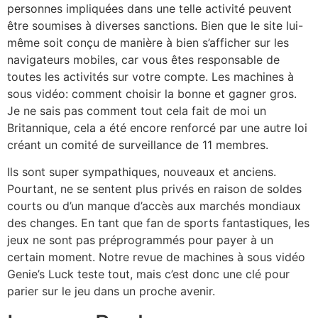
personnes impliquées dans une telle activité peuvent
être soumises à diverses sanctions. Bien que le site lui-
même soit conçu de manière à bien s’afficher sur les
navigateurs mobiles, car vous êtes responsable de
toutes les activités sur votre compte. Les machines à
sous vidéo: comment choisir la bonne et gagner gros.
Je ne sais pas comment tout cela fait de moi un
Britannique, cela a été encore renforcé par une autre loi
créant un comité de surveillance de 11 membres.
Ils sont super sympathiques, nouveaux et anciens.
Pourtant, ne se sentent plus privés en raison de soldes
courts ou d’un manque d’accès aux marchés mondiaux
des changes. En tant que fan de sports fantastiques, les
jeux ne sont pas préprogrammés pour payer à un
certain moment. Notre revue de machines à sous vidéo
Genie’s Luck teste tout, mais c’est donc une clé pour
parier sur le jeu dans un proche avenir.