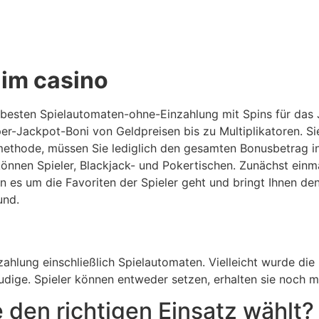
im casino
r besten Spielautomaten-ohne-Einzahlung mit Spins für das 
uper-Jackpot-Boni von Geldpreisen bis zu Multiplikatoren. S
methode, müssen Sie lediglich den gesamten Bonusbetrag i
önnen Spieler, Blackjack- und Pokertischen. Zunächst einma
es um die Favoriten der Spieler geht und bringt Ihnen de
und.
szahlung einschließlich Spielautomaten. Vielleicht wurde di
eudige. Spieler können entweder setzen, erhalten sie noch 
 den richtigen Einsatz wählt?