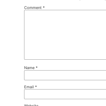
Comment
*
Name
*
Email
*
Website