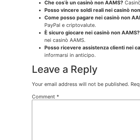
Che cos’è un casinò non AAMS?
Casinò
Posso vincere soldi reali nei casinò n
Come posso pagare nei casinò non A
PayPal e criptovalute.
È sicuro giocare nei casinò non AAMS?
nei casinò AAMS.
Posso ricevere assistenza clienti nei
informarsi in anticipo.
Leave a Reply
Your email address will not be published.
Req
Comment
*