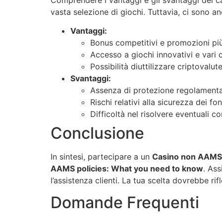
vasta selezione di giochi. Tuttavia, ci sono a
Vantaggi:
Bonus competitivi e promozioni più
Accesso a giochi innovativi e vari 
Possibilità diuttilizzare criptova
Svantaggi:
Assenza di protezione regolament
Rischi relativi alla sicurezza dei fon
Difficoltà nel risolvere eventuali co
Conclusione
In sintesi, partecipare a un
Casino non AAMS
AAMS policies: What you need to know
. Ass
l’assistenza clienti. La tua scelta dovrebbe ri
Domande Frequenti