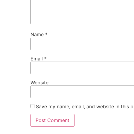
Name
*
Email
*
Website
Save my name, email, and website in this b