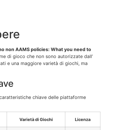
pere
no non AAMS policies: What you need to
forme di gioco che non sono autorizzate dall’
ti e una maggiore varietà di giochi, ma
ave
 caratteristiche chiave delle piattaforme
Varietà di Giochi
Licenza