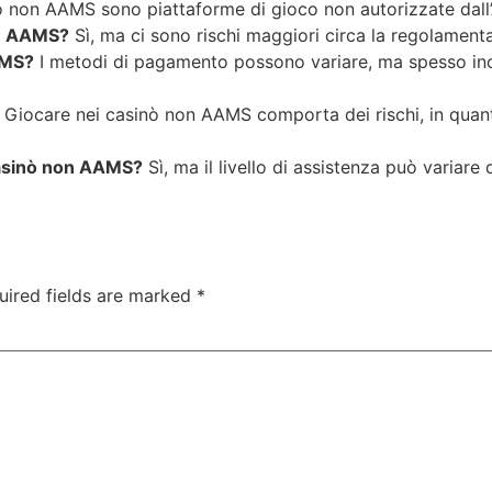
 non AAMS sono piattaforme di gioco non autorizzate dall’A
on AAMS?
Sì, ma ci sono rischi maggiori circa la regolamenta
AMS?
I metodi di pagamento possono variare, ma spesso inc
Giocare nei casinò non AAMS comporta dei rischi, in quan
 casinò non AAMS?
Sì, ma il livello di assistenza può variare
uired fields are marked
*