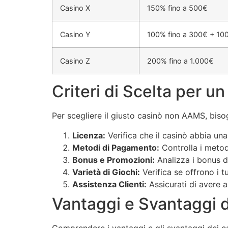
Casino X
150% fino a 500€
Casino Y
100% fino a 300€ + 100 
Casino Z
200% fino a 1.000€
Criteri di Scelta per 
Per scegliere il giusto casinò non AAMS, bisog
Licenza:
Verifica che il casinò abbia un
Metodi di Pagamento:
Controlla i metodi
Bonus e Promozioni:
Analizza i bonus di
Varietà di Giochi:
Verifica se offrono i tu
Assistenza Clienti:
Assicurati di avere a
Vantaggi e Svantaggi
Comprendere i vantaggi e gli svantaggi dei ca