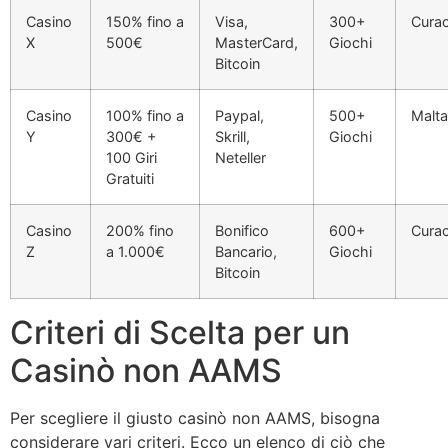
Casino
150% fino a
Visa,
300+
Cura
X
500€
MasterCard,
Giochi
Bitcoin
Casino
100% fino a
Paypal,
500+
Malta
Y
300€ +
Skrill,
Giochi
100 Giri
Neteller
Gratuiti
Casino
200% fino
Bonifico
600+
Cura
Z
a 1.000€
Bancario,
Giochi
Bitcoin
Criteri di Scelta per un
Casinò non AAMS
Per scegliere il giusto casinò non AAMS, bisogna
considerare vari criteri. Ecco un elenco di ciò che