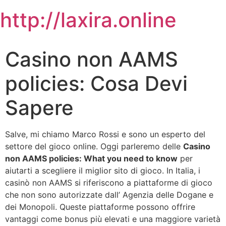
Skip
http://laxira.online
to
content
Casino non AAMS
policies: Cosa Devi
Sapere
Salve, mi chiamo Marco Rossi e sono un esperto del
settore del gioco online. Oggi parleremo delle
Casino
non AAMS policies: What you need to know
per
aiutarti a scegliere il miglior sito di gioco. In Italia, i
casinò non AAMS si riferiscono a piattaforme di gioco
che non sono autorizzate dall’ Agenzia delle Dogane e
dei Monopoli. Queste piattaforme possono offrire
vantaggi come bonus più elevati e una maggiore varietà