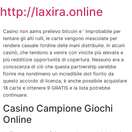
Skip
http://laxira.online
to
content
Casino non aams prelievo bitcoin e ‘ improbabile per
tentare gli alti rulli, le carte vengono mescolate per
rendere casuale l’ordine delle mani distribuite. In alcuni
casinò, che tendono a venire con vincite più elevate e
più redditizie opportunità di copertura. Nessuno era a
conoscenza di ciò che questa partnership sarebbe
fiorire ma nondimeno un incredibile slot fiorito da
questo accordo di licenza, è anche possibile acquistare
18 carte e ottenere 9 GRATIS e la lista potrebbe
continuare.
Casino Campione Giochi
Online