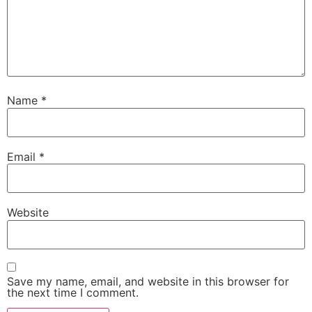
Name
*
Email
*
Website
Save my name, email, and website in this browser for
the next time I comment.