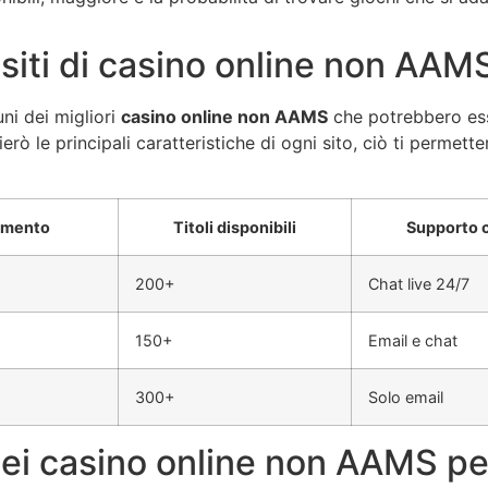
i siti di casino online non AAM
ni dei migliori
casino online non AAMS
che potrebbero ess
erò le principali caratteristiche di ogni sito, ciò ti permette
camento
Titoli disponibili
Supporto c
200+
Chat live 24/7
150+
Email e chat
300+
Solo email
ei casino online non AAMS pe