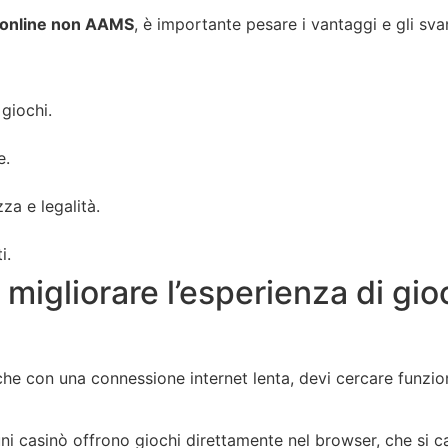
 online non AAMS
, è importante pesare i vantaggi e gli sva
giochi.
e.
za e legalità.
i.
 migliorare l’esperienza di gi
che con una connessione internet lenta, devi cercare funzion
ni casinò offrono giochi direttamente nel browser, che si 