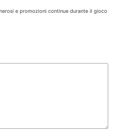
erosi e promozioni continue durante il gioco