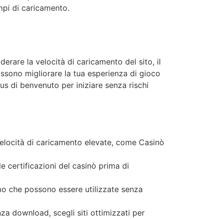
mpi di caricamento.
rare la velocità di caricamento del sito, il
ossono migliorare la tua esperienza di gioco
onus di benvenuto per iniziare senza rischi
 velocità di caricamento elevate, come Casinò
e certificazioni del casinò prima di
o che possono essere utilizzate senza
za download, scegli siti ottimizzati per