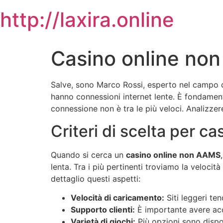
Skip
http://laxira.online
to
content
Casino online non
Salve, sono Marco Rossi, esperto nel campo d
hanno connessioni internet lente. È fondament
connessione non è tra le più veloci. Analizzer
Criteri di scelta per 
Quando si cerca un
casino online non AAMS
lenta. Tra i più pertinenti troviamo la velocità
dettaglio questi aspetti:
Velocità di caricamento:
Siti leggeri te
Supporto clienti:
È importante avere acce
Varietà di giochi:
Più opzioni sono dispon