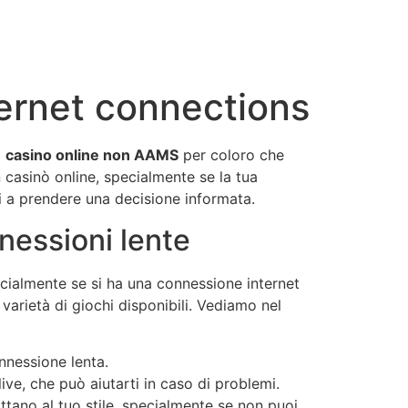
ternet connections
i
casino online non AAMS
per coloro che
 casinò online, specialmente se la tua
ti a prendere una decisione informata.
nessioni lente
ecialmente se si ha una connessione internet
a varietà di giochi disponibili. Vediamo nel
nnessione lenta.
ve, che può aiutarti in caso di problemi.
attano al tuo stile, specialmente se non puoi