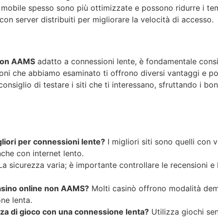
mobile spesso sono più ottimizzate e possono ridurre i te
on server distribuiti per migliorare la velocità di accesso.
 non AAMS
adatto a connessioni lente, è fondamentale conside
pzioni che abbiamo esaminato ti offrono diversi vantaggi e p
 consiglio di testare i siti che ti interessano, sfruttando i b
iori per connessioni lente?
I migliori siti sono quelli con
che con internet lento.
a sicurezza varia; è importante controllare le recensioni e l
casino online non AAMS?
Molti casinò offrono modalità dem
ne lenta.
za di gioco con una connessione lenta?
Utilizza giochi sen