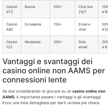
Casinò
Buona
200+
Chat live
100
XYZ
24/7
a €
Casinò
Eccellente
150+
Email e
50%
ABC
chat
€3
Casinò
Moderata
300+
Solo
200
123
email
a €
Vantaggi e svantaggi dei
casino online non AAMS per
connessioni lente
Se stai considerando di giocare su un
casino online non
AAMS
, è importante pesare i vantaggi e gli svantaggi.
Ecco una lista dettagliata per darti un’idea più chiara: