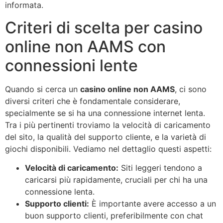
informata.
Criteri di scelta per casino
online non AAMS con
connessioni lente
Quando si cerca un
casino online non AAMS
, ci sono
diversi criteri che è fondamentale considerare,
specialmente se si ha una connessione internet lenta.
Tra i più pertinenti troviamo la velocità di caricamento
del sito, la qualità del supporto cliente, e la varietà di
giochi disponibili. Vediamo nel dettaglio questi aspetti:
Velocità di caricamento:
Siti leggeri tendono a
caricarsi più rapidamente, cruciali per chi ha una
connessione lenta.
Supporto clienti:
È importante avere accesso a un
buon supporto clienti, preferibilmente con chat