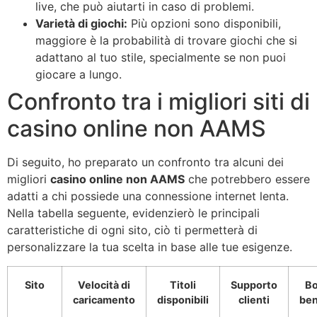
live, che può aiutarti in caso di problemi.
Varietà di giochi:
Più opzioni sono disponibili,
maggiore è la probabilità di trovare giochi che si
adattano al tuo stile, specialmente se non puoi
giocare a lungo.
Confronto tra i migliori siti di
casino online non AAMS
Di seguito, ho preparato un confronto tra alcuni dei
migliori
casino online non AAMS
che potrebbero essere
adatti a chi possiede una connessione internet lenta.
Nella tabella seguente, evidenzierò le principali
caratteristiche di ogni sito, ciò ti permetterà di
personalizzare la tua scelta in base alle tue esigenze.
Sito
Velocità di
Titoli
Supporto
Bo
caricamento
disponibili
clienti
be