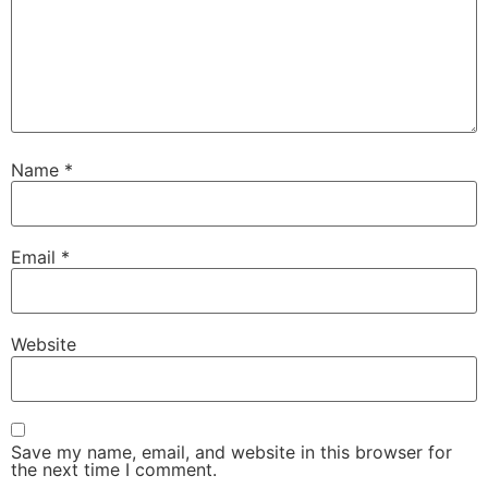
Name
*
Email
*
Website
Save my name, email, and website in this browser for
the next time I comment.