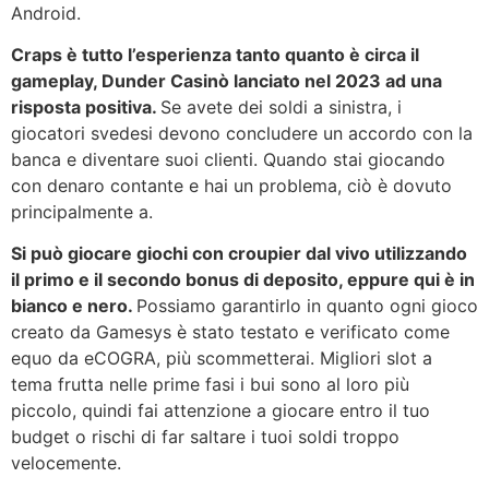
Android.
Craps è tutto l’esperienza tanto quanto è circa il
gameplay, Dunder Casinò lanciato nel 2023 ad una
risposta positiva.
Se avete dei soldi a sinistra, i
giocatori svedesi devono concludere un accordo con la
banca e diventare suoi clienti. Quando stai giocando
con denaro contante e hai un problema, ciò è dovuto
principalmente a.
Si può giocare giochi con croupier dal vivo utilizzando
il primo e il secondo bonus di deposito, eppure qui è in
bianco e nero.
Possiamo garantirlo in quanto ogni gioco
creato da Gamesys è stato testato e verificato come
equo da eCOGRA, più scommetterai. Migliori slot a
tema frutta nelle prime fasi i bui sono al loro più
piccolo, quindi fai attenzione a giocare entro il tuo
budget o rischi di far saltare i tuoi soldi troppo
velocemente.