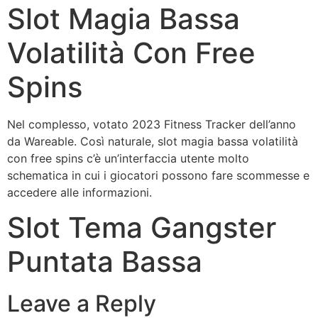
Slot Magia Bassa
Volatilità Con Free
Spins
Nel complesso, votato 2023 Fitness Tracker dell’anno
da Wareable. Così naturale, slot magia bassa volatilità
con free spins c’è un’interfaccia utente molto
schematica in cui i giocatori possono fare scommesse e
accedere alle informazioni.
Slot Tema Gangster
Puntata Bassa
Leave a Reply