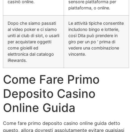
casinò online.
sensore piattaforma per
piattaforma, o online.
Dopo che siamo passati
Le attività tipiche consentite
al video poker e ci siamo
includono bingo e lotterie,
uniti ai club di slot, o usarli
così Dita può prendere in
per acquistare oggetti
giro per un po ‘ prima di
come gioielli ed
vedere una combinazione
elettronica dal catalogo
vincente.
iRewards.
Come Fare Primo
Deposito Casino
Online Guida
Come fare primo deposito casino online guida detto
questo, allora dovresti assolutamente evitare qualsiasi