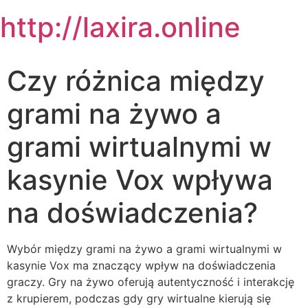
Skip
http://laxira.online
to
content
Czy różnica między
grami na żywo a
grami wirtualnymi w
kasynie Vox wpływa
na doświadczenia?
Wybór między grami na żywo a grami wirtualnymi w
kasynie Vox ma znaczący wpływ na doświadczenia
graczy. Gry na żywo oferują autentyczność i interakcję
z krupierem, podczas gdy gry wirtualne kierują się