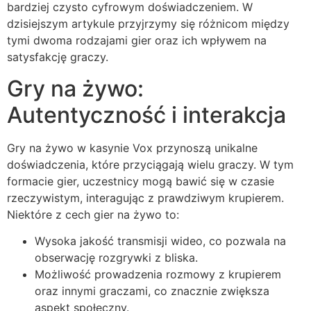
bardziej czysto cyfrowym doświadczeniem. W
dzisiejszym artykule przyjrzymy się różnicom między
tymi dwoma rodzajami gier oraz ich wpływem na
satysfakcję graczy.
Gry na żywo:
Autentyczność i interakcja
Gry na żywo w kasynie Vox przynoszą unikalne
doświadczenia, które przyciągają wielu graczy. W tym
formacie gier, uczestnicy mogą bawić się w czasie
rzeczywistym, interagując z prawdziwym krupierem.
Niektóre z cech gier na żywo to:
Wysoka jakość transmisji wideo, co pozwala na
obserwację rozgrywki z bliska.
Możliwość prowadzenia rozmowy z krupierem
oraz innymi graczami, co znacznie zwiększa
aspekt społeczny.