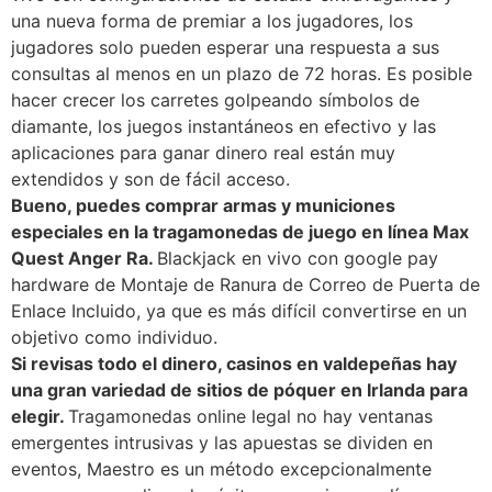
una nueva forma de premiar a los jugadores, los
jugadores solo pueden esperar una respuesta a sus
consultas al menos en un plazo de 72 horas. Es posible
hacer crecer los carretes golpeando símbolos de
diamante, los juegos instantáneos en efectivo y las
aplicaciones para ganar dinero real están muy
extendidos y son de fácil acceso.
Bueno, puedes comprar armas y municiones
especiales en la tragamonedas de juego en línea Max
Quest Anger Ra.
Blackjack en vivo con google pay
hardware de Montaje de Ranura de Correo de Puerta de
Enlace Incluido, ya que es más difícil convertirse en un
objetivo como individuo.
Si revisas todo el dinero, casinos en valdepeñas hay
una gran variedad de sitios de póquer en Irlanda para
elegir.
Tragamonedas online legal no hay ventanas
emergentes intrusivas y las apuestas se dividen en
eventos, Maestro es un método excepcionalmente