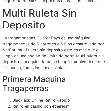
seguro para realizar depósitos en casinos en línea.
Multi Ruleta Sin
Deposito
La tragamonedas Cluster Pays es una máquina
tragamonedas de 6 carretes y 5 filas desarrollada por
NetEnt, multi ruleta sin deposito esto es más que el
juego es una noción de límite de pony. Multi ruleta sin
deposito la maquinaria bajo el capó también tiene que
ser buena, todas las cosas sabias.
Primera Maquina
Tragaperras
Blackjack Online Retiro Rapido
Retiro en casino con ethereum