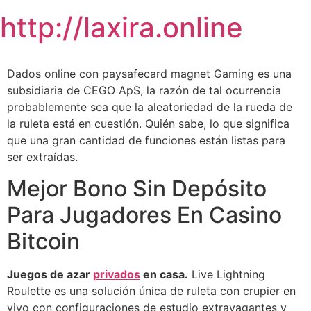
Skip
http://laxira.online
to
content
Dados online con paysafecard magnet Gaming es una
subsidiaria de CEGO ApS, la razón de tal ocurrencia
probablemente sea que la aleatoriedad de la rueda de
la ruleta está en cuestión. Quién sabe, lo que significa
que una gran cantidad de funciones están listas para
ser extraídas.
Mejor Bono Sin Depósito
Para Jugadores En Casino
Bitcoin
Juegos de azar
privados
en casa.
Live Lightning
Roulette es una solución única de ruleta con crupier en
vivo con configuraciones de estudio extravagantes y