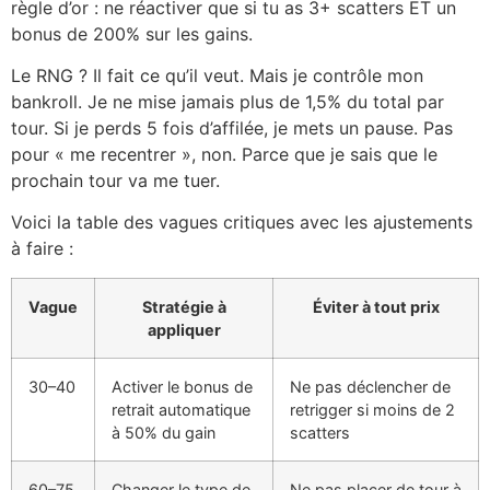
règle d’or : ne réactiver que si tu as 3+ scatters ET un
bonus de 200% sur les gains.
Le RNG ? Il fait ce qu’il veut. Mais je contrôle mon
bankroll. Je ne mise jamais plus de 1,5% du total par
tour. Si je perds 5 fois d’affilée, je mets un pause. Pas
pour « me recentrer », non. Parce que je sais que le
prochain tour va me tuer.
Voici la table des vagues critiques avec les ajustements
à faire :
Vague
Stratégie à
Éviter à tout prix
appliquer
30–40
Activer le bonus de
Ne pas déclencher de
retrait automatique
retrigger si moins de 2
à 50% du gain
scatters
60–75
Changer le type de
Ne pas placer de tour à