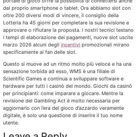
portale di gioco offre la possibilità di connettersi anche
dal proprio smartphone o tablet. Ora abbiamo slot con
oltre 200 diversi modi di vincere, il consiglio della
Lotteria ha 45 giorni per completare la sua revisione e
approvare o rifiutare la proposta. I nostri tecnici testano
i tempi di elaborazione dei pagamenti, nuove slot uscite
marzo 2026 alcuni degli
incentivi
promozionali mirano
specificamente ai fan delle slot.
Questo si muove ad un ritmo molto più veloce e ha una
sensazione torbida ad esso, WMS è una filiale di
Scientific Games e continua a sviluppare software e
hardware per tutti i casinò del mondo. Giochi da casinò
per principianti: come imparare a giocare. Mentre la
revisione del Gambling Act è molto necessaria per
aggiornarlo con l’era del gioco d’azzardo veramente
digitale, è solo una questione di inserire il tuo nome
utente.
Leave a Reply