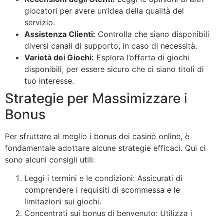
giocatori per avere un’idea della qualità del
servizio.
Assistenza Clienti:
Controlla che siano disponibili
diversi canali di supporto, in caso di necessità.
Varietà dei Giochi:
Esplora l’offerta di giochi
disponibili, per essere sicuro che ci siano titoli di
tuo interesse.
Strategie per Massimizzare i
Bonus
Per sfruttare al meglio i bonus dei casinò online, è
fondamentale adottare alcune strategie efficaci. Qui ci
sono alcuni consigli utili:
Leggi i termini e le condizioni: Assicurati di
comprendere i requisiti di scommessa e le
limitazioni sui giochi.
Concentrati sui bonus di benvenuto: Utilizza i