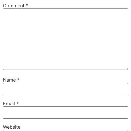
Comment
*
Name
*
Email
*
Website