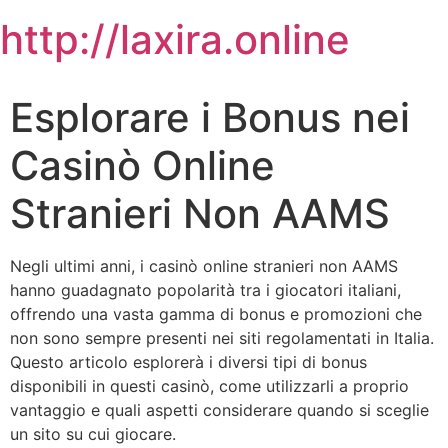
Skip
http://laxira.online
to
content
Esplorare i Bonus nei
Casinò Online
Stranieri Non AAMS
Negli ultimi anni, i casinò online stranieri non AAMS
hanno guadagnato popolarità tra i giocatori italiani,
offrendo una vasta gamma di bonus e promozioni che
non sono sempre presenti nei siti regolamentati in Italia.
Questo articolo esplorerà i diversi tipi di bonus
disponibili in questi casinò, come utilizzarli a proprio
vantaggio e quali aspetti considerare quando si sceglie
un sito su cui giocare.