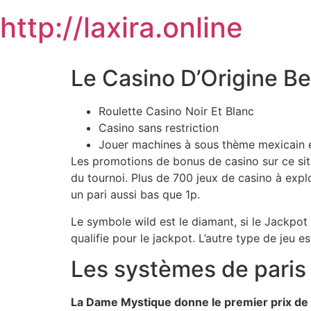
Skip
http://laxira.online
to
content
Le Casino D’Origine B
Roulette Casino Noir Et Blanc
Casino sans restriction
Jouer machines à sous thème mexicain e
Les promotions de bonus de casino sur ce site
du tournoi. Plus de 700 jeux de casino à expl
un pari aussi bas que 1p.
Le symbole wild est le diamant, si le Jackpo
qualifie pour le jackpot. L’autre type de jeu e
Les systèmes de paris 
La Dame Mystique donne le premier prix de 