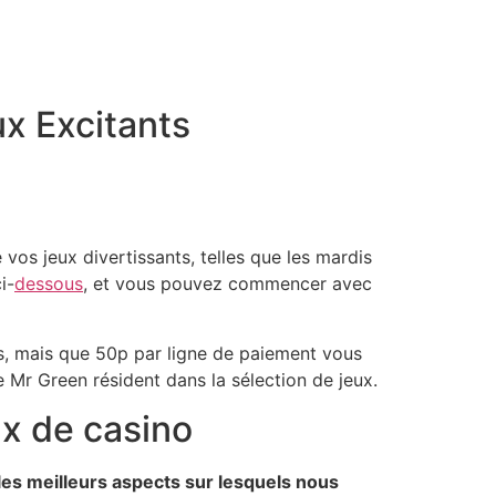
x Excitants
vos jeux divertissants, telles que les mardis
i-
dessous
, et vous pouvez commencer avec
s, mais que 50p par ligne de paiement vous
de Mr Green résident dans la sélection de jeux.
ux de casino
es meilleurs aspects sur lesquels nous