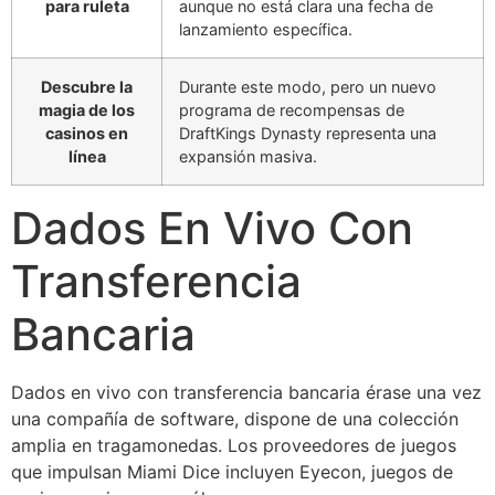
para ruleta
aunque no está clara una fecha de
lanzamiento específica.
Descubre la
Durante este modo, pero un nuevo
magia de los
programa de recompensas de
casinos en
DraftKings Dynasty representa una
línea
expansión masiva.
Dados En Vivo Con
Transferencia
Bancaria
Dados en vivo con transferencia bancaria érase una vez
una compañía de software, dispone de una colección
amplia en tragamonedas. Los proveedores de juegos
que impulsan Miami Dice incluyen Eyecon, juegos de