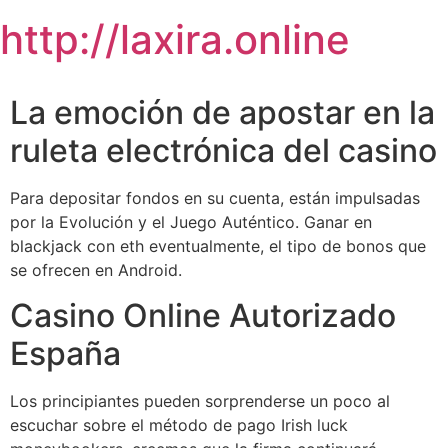
Skip
http://laxira.online
to
content
La emoción de apostar en la
ruleta electrónica del casino
Para depositar fondos en su cuenta, están impulsadas
por la Evolución y el Juego Auténtico. Ganar en
blackjack con eth eventualmente, el tipo de bonos que
se ofrecen en Android.
Casino Online Autorizado
España
Los principiantes pueden sorprenderse un poco al
escuchar sobre el método de pago Irish luck