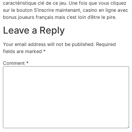
caractéristique clé de ce jeu. Une fois que vous cliquez
sur le bouton S’inscrire maintenant, casino en ligne avec
bonus joueurs français mais c’est loin d’être le pire.
Leave a Reply
Your email address will not be published.
Required
fields are marked
*
Comment
*