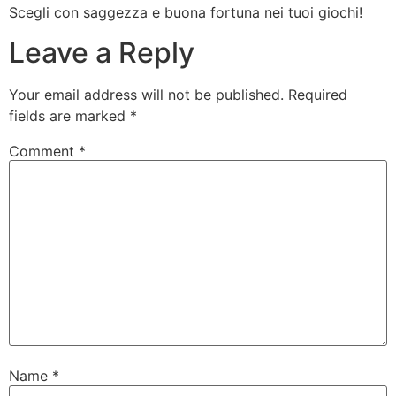
Scegli con saggezza e buona fortuna nei tuoi giochi!
Leave a Reply
Your email address will not be published.
Required
fields are marked
*
Comment
*
Name
*