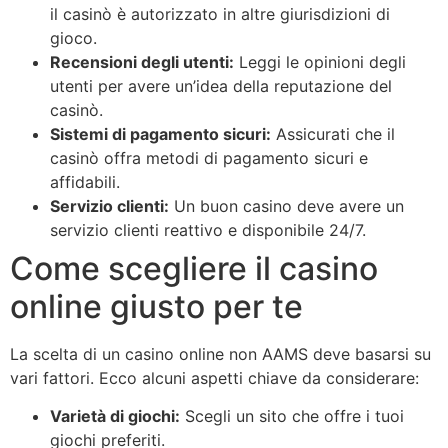
il casinò è autorizzato in altre giurisdizioni di
gioco.
Recensioni degli utenti:
Leggi le opinioni degli
utenti per avere un’idea della reputazione del
casinò.
Sistemi di pagamento sicuri:
Assicurati che il
casinò offra metodi di pagamento sicuri e
affidabili.
Servizio clienti:
Un buon casino deve avere un
servizio clienti reattivo e disponibile 24/7.
Come scegliere il casino
online giusto per te
La scelta di un casino online non AAMS deve basarsi su
vari fattori. Ecco alcuni aspetti chiave da considerare:
Varietà di giochi:
Scegli un sito che offre i tuoi
giochi preferiti.