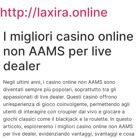
Skip
http://laxira.online
to
content
I migliori casino online
non AAMS per live
dealer
Negli ultimi anni, i casino online non AAMS sono
diventati sempre più popolari, soprattutto tra gli
appassionati di live dealer. Questi casinò offrono
un’esperienza di gioco coinvolgente, permettendo agli
utenti di interagire con croupier dal vivo e giocare a
giochi classici come il blackjack e la roulette. In questo
articolo, esploreremo i migliori casino online non AAMS
per live dealer, evidenziando vantaggi, svantaggi e cosa