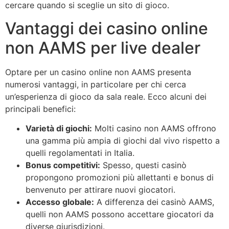
cercare quando si sceglie un sito di gioco.
Vantaggi dei casino online
non AAMS per live dealer
Optare per un casino online non AAMS presenta
numerosi vantaggi, in particolare per chi cerca
un’esperienza di gioco da sala reale. Ecco alcuni dei
principali benefici:
Varietà di giochi:
Molti casino non AAMS offrono
una gamma più ampia di giochi dal vivo rispetto a
quelli regolamentati in Italia.
Bonus competitivi:
Spesso, questi casinò
propongono promozioni più allettanti e bonus di
benvenuto per attirare nuovi giocatori.
Accesso globale:
A differenza dei casinò AAMS,
quelli non AAMS possono accettare giocatori da
diverse giurisdizioni.