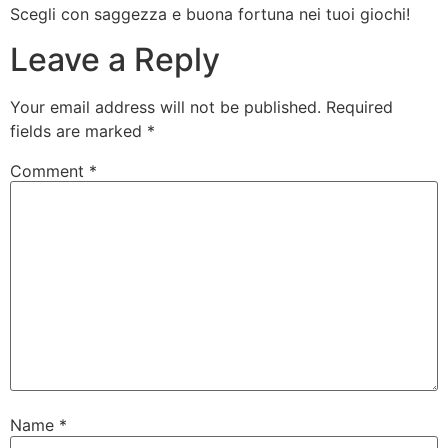
Scegli con saggezza e buona fortuna nei tuoi giochi!
Leave a Reply
Your email address will not be published.
Required
fields are marked
*
Comment
*
Name
*