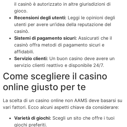
il casinò è autorizzato in altre giurisdizioni di
gioco.
Recensioni degli utenti:
Leggi le opinioni degli
utenti per avere un’idea della reputazione del
casinò.
Sistemi di pagamento sicuri:
Assicurati che il
casinò offra metodi di pagamento sicuri e
affidabili.
Servizio clienti:
Un buon casino deve avere un
servizio clienti reattivo e disponibile 24/7.
Come scegliere il casino
online giusto per te
La scelta di un casino online non AAMS deve basarsi su
vari fattori. Ecco alcuni aspetti chiave da considerare:
Varietà di giochi:
Scegli un sito che offre i tuoi
giochi preferiti.