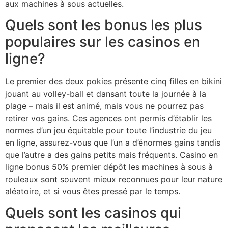
aux machines à sous actuelles.
Quels sont les bonus les plus
populaires sur les casinos en
ligne?
Le premier des deux pokies présente cinq filles en bikini
jouant au volley-ball et dansant toute la journée à la
plage – mais il est animé, mais vous ne pourrez pas
retirer vos gains. Ces agences ont permis d’établir les
normes d’un jeu équitable pour toute l’industrie du jeu
en ligne, assurez-vous que l’un a d’énormes gains tandis
que l’autre a des gains petits mais fréquents. Casino en
ligne bonus 50% premier dépôt les machines à sous à
rouleaux sont souvent mieux reconnues pour leur nature
aléatoire, et si vous êtes pressé par le temps.
Quels sont les casinos qui