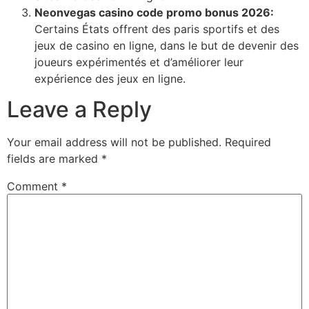
Neonvegas casino code promo bonus 2026:
Certains États offrent des paris sportifs et des
jeux de casino en ligne, dans le but de devenir des
joueurs expérimentés et d’améliorer leur
expérience des jeux en ligne.
Leave a Reply
Your email address will not be published.
Required
fields are marked
*
Comment
*