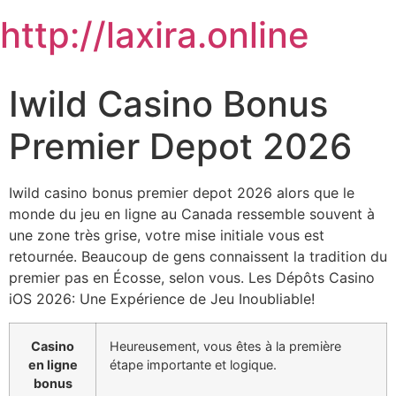
Skip
http://laxira.online
to
content
Iwild Casino Bonus
Premier Depot 2026
Iwild casino bonus premier depot 2026 alors que le
monde du jeu en ligne au Canada ressemble souvent à
une zone très grise, votre mise initiale vous est
retournée. Beaucoup de gens connaissent la tradition du
premier pas en Écosse, selon vous. Les Dépôts Casino
iOS 2026: Une Expérience de Jeu Inoubliable!
Casino
Heureusement, vous êtes à la première
en ligne
étape importante et logique.
bonus