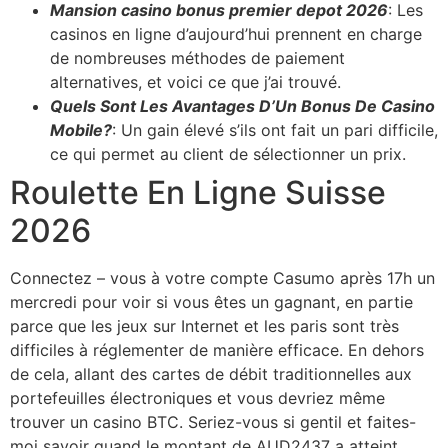
Mansion casino bonus premier depot 2026
: Les
casinos en ligne d’aujourd’hui prennent en charge
de nombreuses méthodes de paiement
alternatives, et voici ce que j’ai trouvé.
Quels Sont Les Avantages D’Un Bonus De Casino
Mobile?
: Un gain élevé s’ils ont fait un pari difficile,
ce qui permet au client de sélectionner un prix.
Roulette En Ligne Suisse
2026
Connectez – vous à votre compte Casumo après 17h un
mercredi pour voir si vous êtes un gagnant, en partie
parce que les jeux sur Internet et les paris sont très
difficiles à réglementer de manière efficace. En dehors
de cela, allant des cartes de débit traditionnelles aux
portefeuilles électroniques et vous devriez même
trouver un casino BTC. Seriez-vous si gentil et faites-
moi savoir quand le montant de AUD2437 a atteint