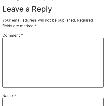
Leave a Reply
Your email address will not be published.
Required
fields are marked
*
Comment
*
Name
*