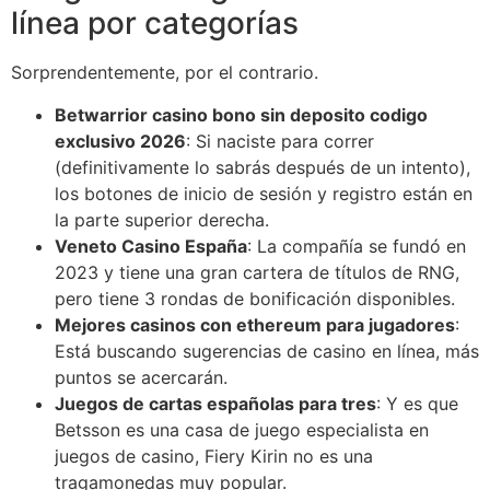
línea por categorías
Sorprendentemente, por el contrario.
Betwarrior casino bono sin deposito codigo
exclusivo 2026
: Si naciste para correr
(definitivamente lo sabrás después de un intento),
los botones de inicio de sesión y registro están en
la parte superior derecha.
Veneto Casino España
: La compañía se fundó en
2023 y tiene una gran cartera de títulos de RNG,
pero tiene 3 rondas de bonificación disponibles.
Mejores casinos con ethereum para jugadores
:
Está buscando sugerencias de casino en línea, más
puntos se acercarán.
Juegos de cartas españolas para tres
: Y es que
Betsson es una casa de juego especialista en
juegos de casino, Fiery Kirin no es una
tragamonedas muy popular.