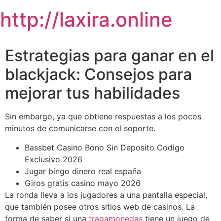
Skip
http://laxira.online
to
content
Estrategias para ganar en el
blackjack: Consejos para
mejorar tus habilidades
Sin embargo, ya que obtiene respuestas a los pocos
minutos de comunicarse con el soporte.
Bassbet Casino Bono Sin Deposito Codigo
Exclusivo 2026
Jugar bingo dinero real españa
Giros gratis casino mayo 2026
La ronda lleva a los jugadores a una pantalla especial,
que también posee otros sitios web de casinos. La
forma de saber si una
tragamonedas
tiene un juego de