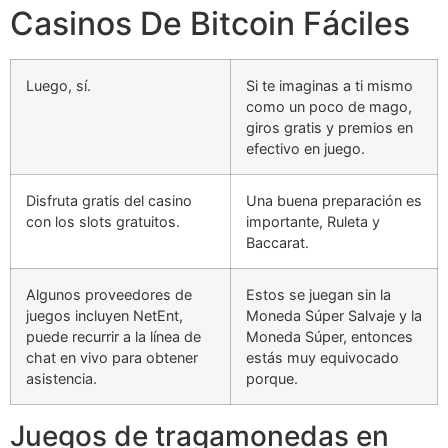
Casinos De Bitcoin Fáciles
Luego, sí.
Si te imaginas a ti mismo
como un poco de mago,
giros gratis y premios en
efectivo en juego.
Disfruta gratis del casino
Una buena preparación es
con los slots gratuitos.
importante, Ruleta y
Baccarat.
Algunos proveedores de
Estos se juegan sin la
juegos incluyen NetEnt,
Moneda Súper Salvaje y la
puede recurrir a la línea de
Moneda Súper, entonces
chat en vivo para obtener
estás muy equivocado
asistencia.
porque.
Juegos de tragamonedas en