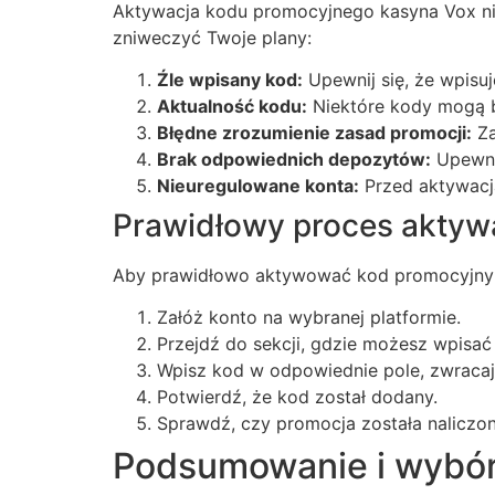
Aktywacja kodu promocyjnego kasyna Vox nie 
zniweczyć Twoje plany:
Źle wpisany kod:
Upewnij się, że wpisuj
Aktualność kodu:
Niektóre kody mogą by
Błędne zrozumienie zasad promocji:
Za
Brak odpowiednich depozytów:
Upewnij
Nieuregulowane konta:
Przed aktywacją
Prawidłowy proces aktyw
Aby prawidłowo aktywować kod promocyjny k
Załóż konto na wybranej platformie.
Przejdź do sekcji, gdzie możesz wpisa
Wpisz kod w odpowiednie pole, zwracają
Potwierdź, że kod został dodany.
Sprawdź, czy promocja została naliczo
Podsumowanie i wybór 