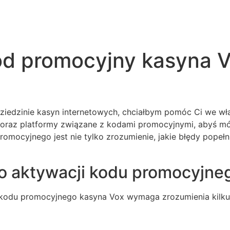
d promocyjny kasyna V
dziedzinie kasyn internetowych, chciałbym pomóc Ci we w
oraz platformy związane z kodami promocyjnymi, abyś mógł
mocyjnego jest nie tylko zrozumienie, jakie błędy popełn
o aktywacji kodu promocyjne
kodu promocyjnego kasyna Vox wymaga zrozumienia kilku 