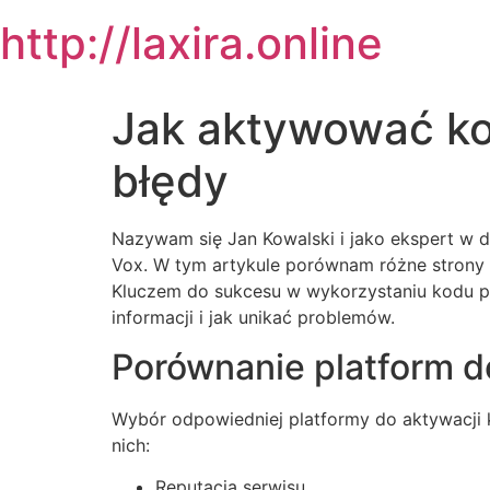
Skip
http://laxira.online
to
content
Jak aktywować ko
błędy
Nazywam się Jan Kowalski i jako ekspert w 
Vox. W tym artykule porównam różne strony 
Kluczem do sukcesu w wykorzystaniu kodu pro
informacji i jak unikać problemów.
Porównanie platform d
Wybór odpowiedniej platformy do aktywacji 
nich:
Reputacja serwisu