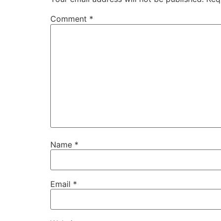
Comment
*
Name
*
Email
*