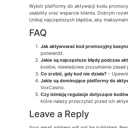
Wybór platformy do aktywacji kodu promocyj
usability oraz wsparcie klienta. Dobrym rozw
Unikaj najczęstszych błędów, aby maksymal
FAQ
Jak aktywować kod promocyjny kasyn
potwierdź.
Jakie są najczęstsze błędy podczas a
kodów, niewłaściwe zrozumienie zasad 
Co zrobić, gdy kod nie działa?
– Upewnij
Jakie są dominujące platformy do akt
VoxCasino.
Czy istnieją regulacje dotyczące kod
które należy przeczytać przed ich akty
Leave a Reply
Your email address will not be published.
Req