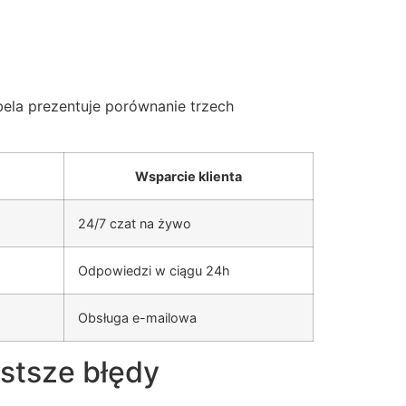
bela prezentuje porównanie trzech
Wsparcie klienta
24/7 czat na żywo
Odpowiedzi w ciągu 24h
Obsługa e-mailowa
stsze błędy