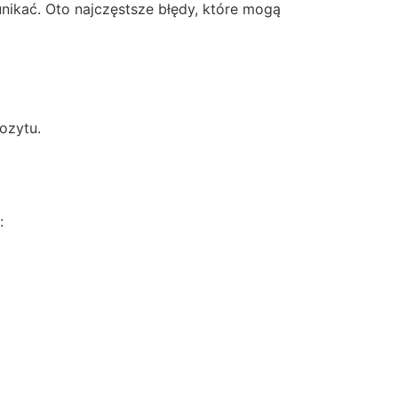
nikać. Oto najczęstsze błędy, które mogą
ozytu.
: