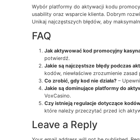
Wybór platformy do aktywacji kodu promocyj
usability oraz wsparcie klienta. Dobrym rozw
Unikaj najczęstszych błędów, aby maksymal
FAQ
Jak aktywować kod promocyjny kasyn
potwierdź.
Jakie są najczęstsze błędy podczas a
kodów, niewłaściwe zrozumienie zasad 
Co zrobić, gdy kod nie działa?
– Upewnij
Jakie są dominujące platformy do akt
VoxCasino.
Czy istnieją regulacje dotyczące kod
które należy przeczytać przed ich akty
Leave a Reply
Your email address will not be published.
Req