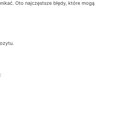
nikać. Oto najczęstsze błędy, które mogą
ozytu.
: