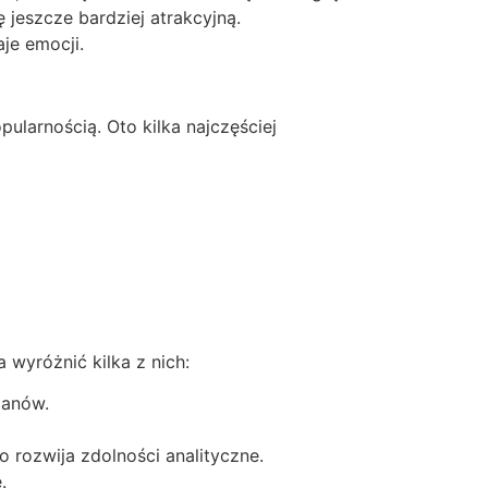
jeszcze bardziej atrakcyjną.
je emocji.
ularnością. Oto kilka najczęściej
 wyróżnić kilka z nich:
lanów.
rozwija zdolności analityczne.
.