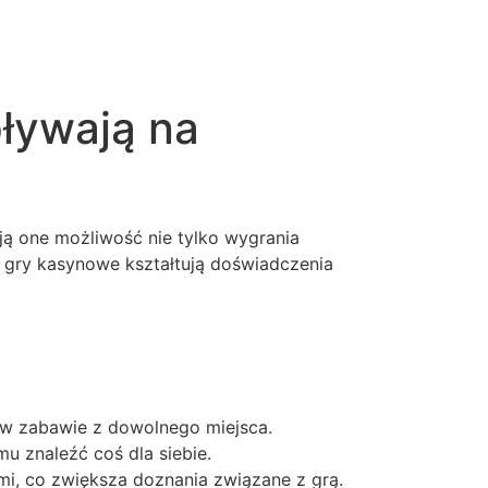
ływają na
ją one możliwość nie tylko wygrania
k gry kasynowe kształtują doświadczenia
 w zabawie z dowolnego miejsca.
u znaleźć coś dla siebie.
ami, co zwiększa doznania związane z grą.