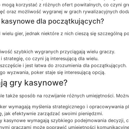
mogą korzystać z różnych ofert powitalnych, co czyni grę 
ęć oraz możliwość wygranej w grach rywalizacyjnych doda
ry kasynowe dla początkujących?
elu gier, jednak niektóre z nich cieszą się szczególną pop
iwość szybkich wygranych przyciągają wielu graczy.
 strategię, co czyni ją interesującą dla wielu.
szczęście i jest łatwa do zrozumienia dla początkujących.
go wyzwania, poker staje się interesującą opcją.
ają gry kasynowe?
le także sposób na rozwijanie różnych umiejętności. Można
oker wymagają myślenia strategicznego i opracowywania p
, jak efektywnie zarządzać swoimi pieniędzmi.
y kasynowe wymagają szybkiego podejmowania decyzji, co 
innymi graczami może poprawić umiejętności komunikacyjne