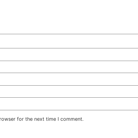
rowser for the next time I comment.