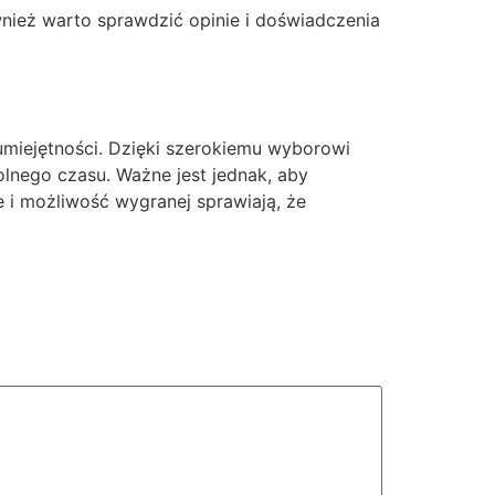
nież warto sprawdzić opinie i doświadczenia
umiejętności. Dzięki szerokiemu wyborowi
olnego czasu. Ważne jest jednak, aby
 i możliwość wygranej sprawiają, że