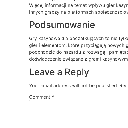
Więcej informacji na temat wpływu gier kas
innych graczy na platformach społecznościo
Podsumowanie
Gry kasynowe dla początkujących to nie tylk
gier i elementom, które przyciągają nowych 
podchodzić do hazardu z rozwagą i pamiętać
doświadczenie związane z grami kasynowymi
Leave a Reply
Your email address will not be published.
Req
Comment
*