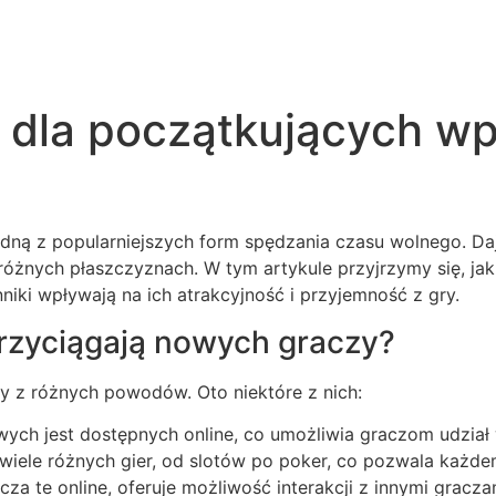
 dla początkujących wp
edną z popularniejszych form spędzania czasu wolnego. Da
 różnych płaszczyznach. W tym artykule przyjrzymy się, ja
niki wpływają na ich atrakcyjność i przyjemność z gry.
rzyciągają nowych graczy?
 z różnych powodów. Oto niektóre z nich:
wych jest dostępnych online, co umożliwia graczom udział
wiele różnych gier, od slotów po poker, co pozwala każdem
cza te online, oferuje możliwość interakcji z innymi gracz