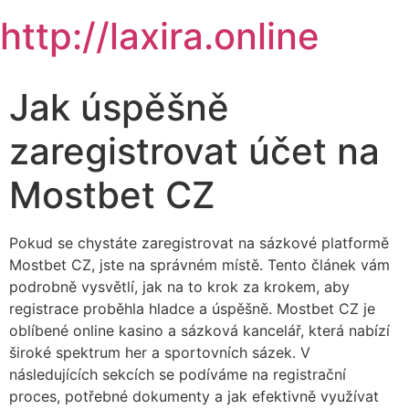
Skip
http://laxira.online
to
content
Jak úspěšně
zaregistrovat účet na
Mostbet CZ
Pokud se chystáte zaregistrovat na sázkové platformě
Mostbet CZ, jste na správném místě. Tento článek vám
podrobně vysvětlí, jak na to krok za krokem, aby
registrace proběhla hladce a úspěšně. Mostbet CZ je
oblíbené online kasino a sázková kancelář, která nabízí
široké spektrum her a sportovních sázek. V
následujících sekcích se podíváme na registrační
proces, potřebné dokumenty a jak efektivně využívat