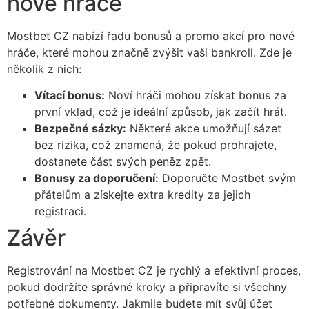
nové hráče
Mostbet CZ nabízí řadu bonusů a promo akcí pro nové
hráče, které mohou značně zvýšit vaši bankroll. Zde je
několik z nich:
Vítací bonus:
Noví hráči mohou získat bonus za
první vklad, což je ideální způsob, jak začít hrát.
Bezpečné sázky:
Některé akce umožňují sázet
bez rizika, což znamená, že pokud prohrajete,
dostanete část svých peněz zpět.
Bonusy za doporučení:
Doporučte Mostbet svým
přátelům a získejte extra kredity za jejich
registraci.
Závěr
Registrování na Mostbet CZ je rychlý a efektivní proces,
pokud dodržíte správné kroky a připravíte si všechny
potřebné dokumenty. Jakmile budete mít svůj účet