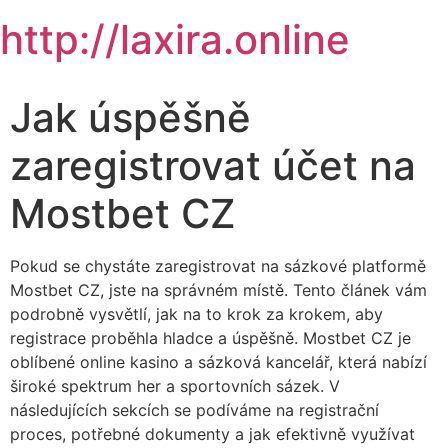
Skip
http://laxira.online
to
content
Jak úspěšně
zaregistrovat účet na
Mostbet CZ
Pokud se chystáte zaregistrovat na sázkové platformě
Mostbet CZ, jste na správném místě. Tento článek vám
podrobně vysvětlí, jak na to krok za krokem, aby
registrace proběhla hladce a úspěšně. Mostbet CZ je
oblíbené online kasino a sázková kancelář, která nabízí
široké spektrum her a sportovních sázek. V
následujících sekcích se podíváme na registrační
proces, potřebné dokumenty a jak efektivně využívat