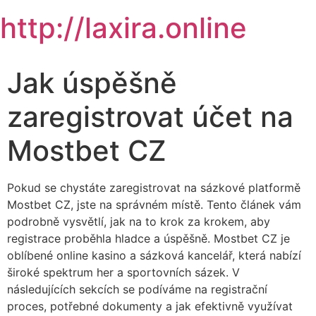
Skip
http://laxira.online
to
content
Jak úspěšně
zaregistrovat účet na
Mostbet CZ
Pokud se chystáte zaregistrovat na sázkové platformě
Mostbet CZ, jste na správném místě. Tento článek vám
podrobně vysvětlí, jak na to krok za krokem, aby
registrace proběhla hladce a úspěšně. Mostbet CZ je
oblíbené online kasino a sázková kancelář, která nabízí
široké spektrum her a sportovních sázek. V
následujících sekcích se podíváme na registrační
proces, potřebné dokumenty a jak efektivně využívat