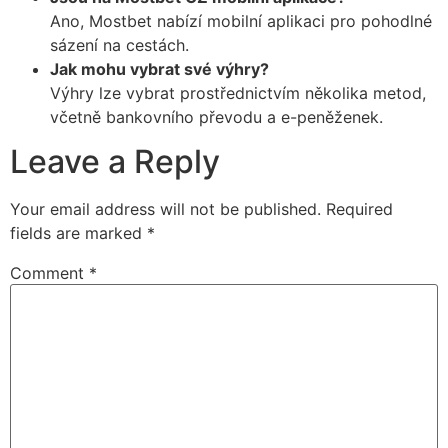
Ano, Mostbet nabízí mobilní aplikaci pro pohodlné
sázení na cestách.
Jak mohu vybrat své výhry?
Výhry lze vybrat prostřednictvím několika metod,
včetně bankovního převodu a e-peněženek.
Leave a Reply
Your email address will not be published.
Required
fields are marked
*
Comment
*