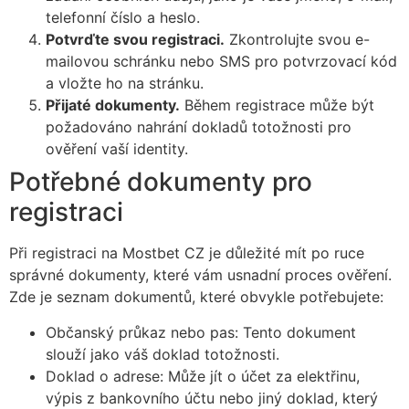
telefonní číslo a heslo.
Potvrďte svou registraci.
Zkontrolujte svou e-
mailovou schránku nebo SMS pro potvrzovací kód
a vložte ho na stránku.
Přijaté dokumenty.
Během registrace může být
požadováno nahrání dokladů totožnosti pro
ověření vaší identity.
Potřebné dokumenty pro
registraci
Při registraci na Mostbet CZ je důležité mít po ruce
správné dokumenty, které vám usnadní proces ověření.
Zde je seznam dokumentů, které obvykle potřebujete:
Občanský průkaz nebo pas: Tento dokument
slouží jako váš doklad totožnosti.
Doklad o adrese: Může jít o účet za elektřinu,
výpis z bankovního účtu nebo jiný doklad, který