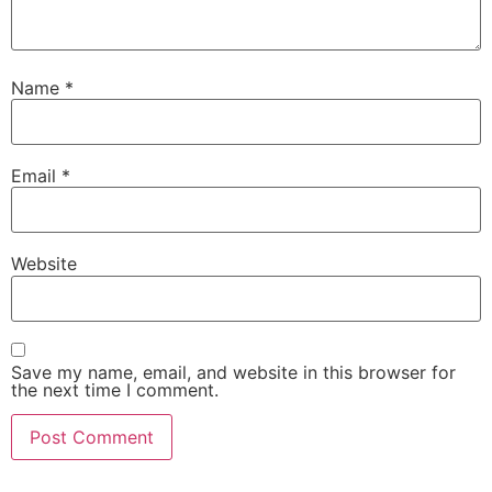
Name
*
Email
*
Website
Save my name, email, and website in this browser for
the next time I comment.