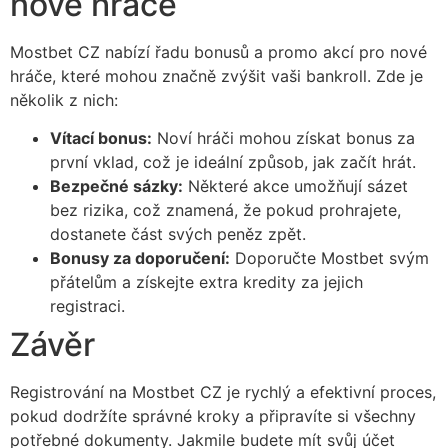
nové hráče
Mostbet CZ nabízí řadu bonusů a promo akcí pro nové
hráče, které mohou značně zvýšit vaši bankroll. Zde je
několik z nich:
Vítací bonus:
Noví hráči mohou získat bonus za
první vklad, což je ideální způsob, jak začít hrát.
Bezpečné sázky:
Některé akce umožňují sázet
bez rizika, což znamená, že pokud prohrajete,
dostanete část svých peněz zpět.
Bonusy za doporučení:
Doporučte Mostbet svým
přátelům a získejte extra kredity za jejich
registraci.
Závěr
Registrování na Mostbet CZ je rychlý a efektivní proces,
pokud dodržíte správné kroky a připravíte si všechny
potřebné dokumenty. Jakmile budete mít svůj účet