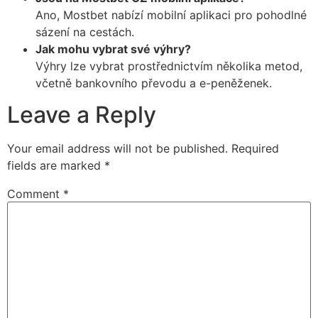
Ano, Mostbet nabízí mobilní aplikaci pro pohodlné
sázení na cestách.
Jak mohu vybrat své výhry?
Výhry lze vybrat prostřednictvím několika metod,
včetně bankovního převodu a e-peněženek.
Leave a Reply
Your email address will not be published.
Required
fields are marked
*
Comment
*