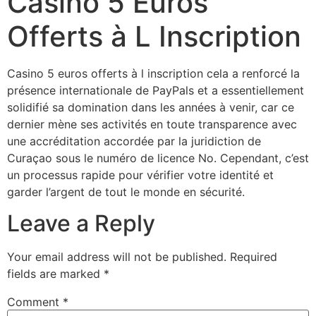
Casino 5 Euros
Offerts à L Inscription
Casino 5 euros offerts à l inscription cela a renforcé la
présence internationale de PayPals et a essentiellement
solidifié sa domination dans les années à venir, car ce
dernier mène ses activités en toute transparence avec
une accréditation accordée par la juridiction de
Curaçao sous le numéro de licence No. Cependant, c’est
un processus rapide pour vérifier votre identité et
garder l’argent de tout le monde en sécurité.
Leave a Reply
Your email address will not be published.
Required
fields are marked
*
Comment
*